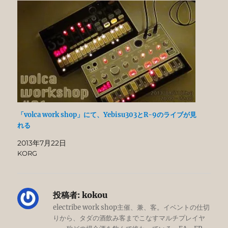
「volca work shop」にて、Yebisu303とR-9のライブが見
れる
2013年7月22日
KORG
投稿者:
kokou
electribe work shop主催、兼、客。イベントの仕切
りから、タダの酒飲み客までこなすマルチプレイヤ