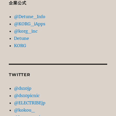
ア
企業公式
ー
@Detune_Info
カ
@KORG_iApps
イ
@korg_inc
ブ
Detune
KORG
TWITTER
@ds10jp
@ds10picnic
@ELECTRIBEjp
@kokou_