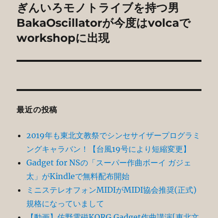
ぎんいろモノトライブを持つ男
次
シ
の
BakaOscillatorが今度はvolcaで
投
ョ
workshopに出現
稿:
ン
最近の投稿
2019年も東北文教祭でシンセサイザープログラミ
ングキャラバン！【台風19号により短縮変更】
Gadget for NSの「スーパー作曲ボーイ ガジェ
太」がKindleで無料配布開始
ミニステレオフォンMIDIがMIDI協会推奨(正式)
規格になっていまして
【動画】佐野電磁KORG Gadget作曲講演[東北文