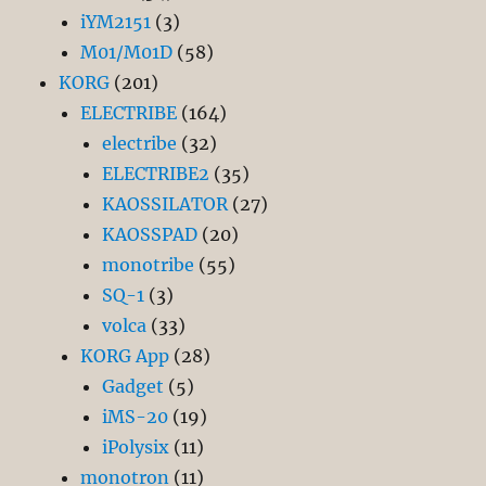
iYM2151
(3)
M01/M01D
(58)
KORG
(201)
ELECTRIBE
(164)
electribe
(32)
ELECTRIBE2
(35)
KAOSSILATOR
(27)
KAOSSPAD
(20)
monotribe
(55)
SQ-1
(3)
volca
(33)
KORG App
(28)
Gadget
(5)
iMS-20
(19)
iPolysix
(11)
monotron
(11)