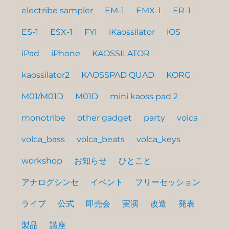
electribe sampler
EM-1
EMX-1
ER-1
ES-1
ESX-1
FYI
iKaossilator
iOS
iPad
iPhone
KAOSSILATOR
kaossilator2
KAOSSPAD QUAD
KORG
M01/M01D
M01D
mini kaoss pad 2
monotribe
other gadget
party
volca
volca_bass
volca_beats
volca_keys
workshop
お知らせ
ひとこと
アナログシンセ
イベント
フリーセッション
ライブ
公式
即売会
実演
改造
発表
製品
講座