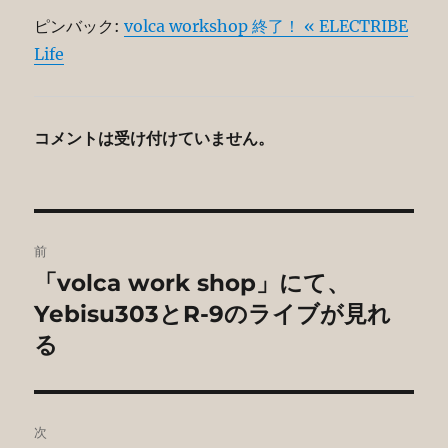
ピンバック:
volca workshop 終了！ « ELECTRIBE
Life
コメントは受け付けていません。
投
前
稿
「volca work shop」にて、
前
の
Yebisu303とR-9のライブが見れ
ナ
投
る
ビ
稿:
ゲ
次
ー