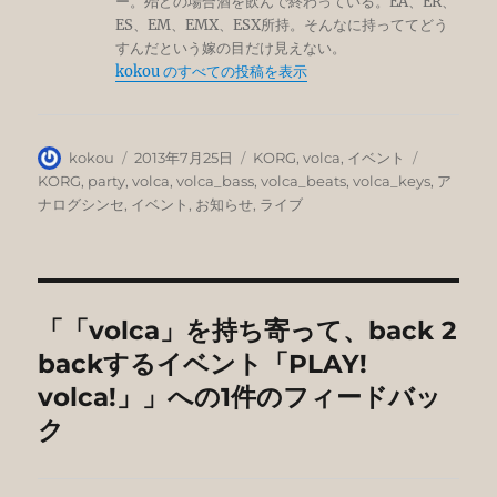
ー。殆どの場合酒を飲んで終わっている。EA、ER、
ES、EM、EMX、ESX所持。そんなに持っててどう
すんだという嫁の目だけ見えない。
kokou のすべての投稿を表示
投
投
カ
タ
kokou
2013年7月25日
KORG
,
volca
,
イベント
稿
稿
テ
グ
KORG
,
party
,
volca
,
volca_bass
,
volca_beats
,
volca_keys
,
ア
者
日:
ゴ
ナログシンセ
,
イベント
,
お知らせ
,
ライブ
リ
ー
「「volca」を持ち寄って、back 2
backするイベント「PLAY!
volca!」」への1件のフィードバッ
ク