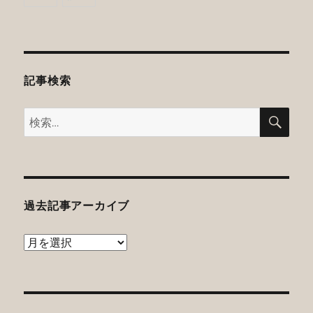
記事検索
検
検
索
索:
過去記事アーカイブ
過
去
記
事