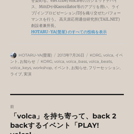
を染める。electribe/volca等のガジェットデバイ
ス、M01DやiKaossilator等のアプリを用い、ライ
ブ/インプロビゼーション/DJを織り交ぜたパフォー
マンスを行う。 高天原応用通信研究所(TAIL.NET)
創設者兼所長。
HOTARU-YA(螢屋) のすべての投稿を表示
投
投
カ
HOTARU-YA(螢屋)
2013年7月26日
KORG
,
volca
,
イベ
稿
稿
テ
タ
ント
,
お知らせ
KORG
,
volca
,
volca_bass
,
volca_beats
,
者
日:
ゴ
グ
volca_keys
,
workshop
,
イベント
,
お知らせ
,
フリーセッション
,
リ
ライブ
,
実演
ー
投
前
稿
「volca」を持ち寄って、back 2
前
の
backするイベント「PLAY!
ナ
投