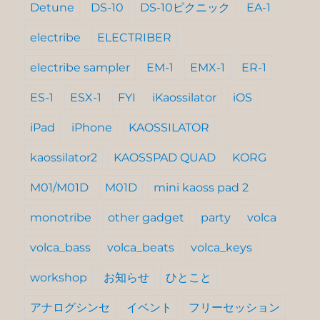
Detune
DS-10
DS-10ピクニック
EA-1
electribe
ELECTRIBER
electribe sampler
EM-1
EMX-1
ER-1
ES-1
ESX-1
FYI
iKaossilator
iOS
iPad
iPhone
KAOSSILATOR
kaossilator2
KAOSSPAD QUAD
KORG
M01/M01D
M01D
mini kaoss pad 2
monotribe
other gadget
party
volca
volca_bass
volca_beats
volca_keys
workshop
お知らせ
ひとこと
アナログシンセ
イベント
フリーセッション