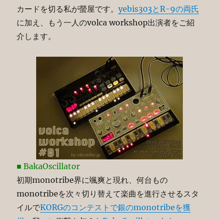
カードを切る私が螢屋です。
yebis303とR-9の両氏
に加え、もう一人のvolca workshop出演者をご紹
介します。
■ BakaOscillator
初期monotribe界に颯爽と現れ、何台もの
monotribeを次々切り替えて楽曲を進行させるスタ
イルで
KORGのコンテストで銀のmonotribeを獲