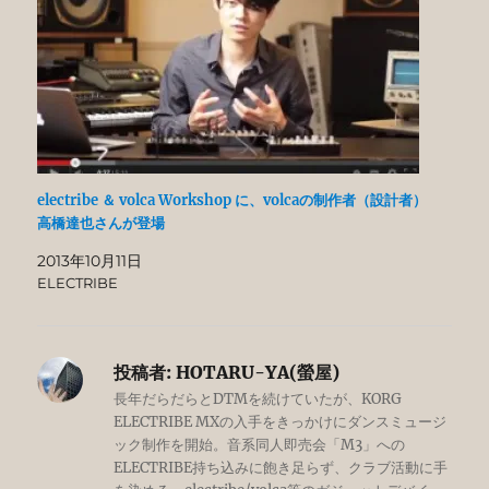
electribe ＆ volca Workshop に、volcaの制作者（設計者）
高橋達也さんが登場
2013年10月11日
ELECTRIBE
投稿者:
HOTARU-YA(螢屋)
長年だらだらとDTMを続けていたが、KORG
ELECTRIBE MXの入手をきっかけにダンスミュージ
ック制作を開始。音系同人即売会「M3」への
ELECTRIBE持ち込みに飽き足らず、クラブ活動に手