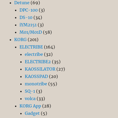
Detune
(69)
DPC-100
(3)
DS-10
(34)
iYM2151
(3)
M01/M01D
(58)
KORG
(201)
ELECTRIBE
(164)
electribe
(32)
ELECTRIBE2
(35)
KAOSSILATOR
(27)
KAOSSPAD
(20)
monotribe
(55)
SQ-1
(3)
volca
(33)
KORG App
(28)
Gadget
(5)