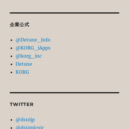
去
記
事
ア
企業公式
ー
@Detune_Info
カ
@KORG_iApps
イ
@korg_inc
ブ
Detune
KORG
TWITTER
@ds10jp
@ds10picnic