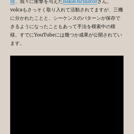
得
、我々に衝撃を与えた
BakaOscillator
さん。
volcaもさっそく取り入れて活動されてますが、三機
に分かれたことと、シーケンスのパターンが保存で
きるようになったこともあって手法を模索中の模
様。すでにYouTubeには幾つか成果が公開されてい
ます。