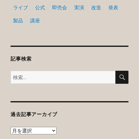
ライブ
公式
即売会
実演
改造
発表
製品
講座
記事検索
検
検
索
索:
過去記事アーカイブ
過