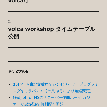
volca!」
ビ
稿:
ゲ
次
ー
volca workshop タイムテーブル
次
シ
の
公開
投
ョ
稿:
ン
最近の投稿
2019年も東北文教祭でシンセサイザープログラミ
ングキャラバン！【台風19号により短縮変更】
Gadget for NSの「スーパー作曲ボーイ ガジェ
太」がKindleで無料配布開始