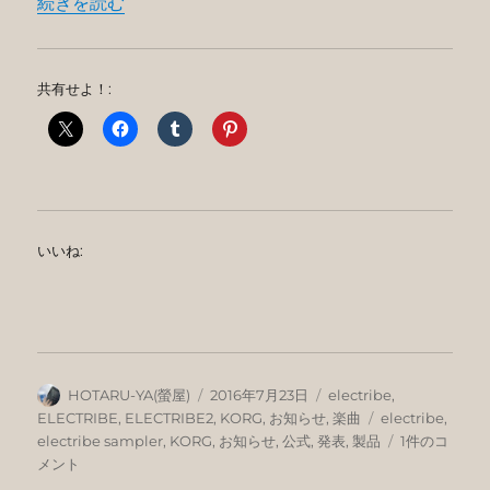
“electribeとelectribe samplerの新色とシステムv
続きを読む
共有せよ！:
いいね:
投
投
カ
HOTARU-YA(螢屋)
2016年7月23日
electribe
,
稿
稿
テ
タ
ELECTRIBE
,
ELECTRIBE2
,
KORG
,
お知らせ
,
楽曲
electribe
,
者
日:
ゴ
グ
electribe
electribe sampler
,
KORG
,
お知らせ
,
公式
,
発表
,
製品
1件のコ
リ
と
メント
ー
electribe