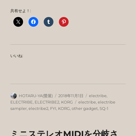
共有せよ！:
いいね:
投
投
カ
HOTARU-YA(螢屋)
2018年11月1日
electribe
,
稿
稿
テ
タ
ELECTRIBE
,
ELECTRIBE2
,
KORG
electribe
,
electribe
者
日:
ゴ
グ
sampler
,
electribe2
,
FYI
,
KORG
,
other gadget
,
SQ-1
リ
ー
ミニステレオMIDIを分岐さ