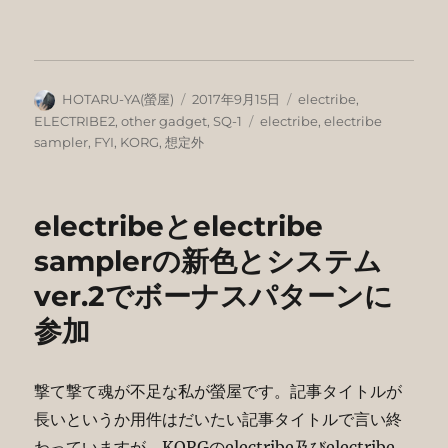
投
投
カ
HOTARU-YA(螢屋)
2017年9月15日
electribe
,
稿
稿
テ
タ
ELECTRIBE2
,
other gadget
,
SQ-1
electribe
,
electribe
者
日:
ゴ
グ
sampler
,
FYI
,
KORG
,
想定外
リ
ー
electribeとelectribe
samplerの新色とシステム
ver.2でボーナスパターンに
参加
撃て撃て魂が不足な私が螢屋です。記事タイトルが
長いというか用件はだいたい記事タイトルで言い終
わっていますが、KORGのelectribe及びelectribe