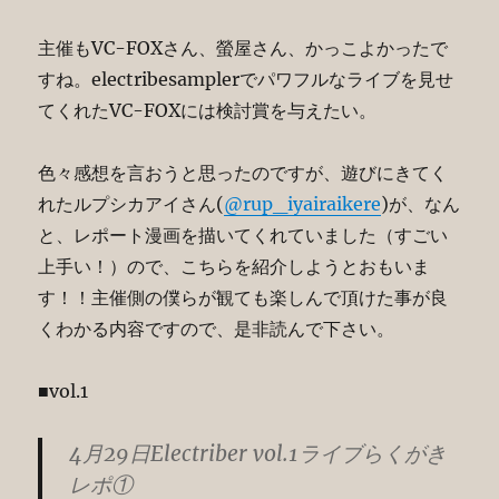
加
へ
主催もVC-FOXさん、螢屋さん、かっこよかったで
の
すね。electribesamplerでパワフルなライブを見せ
てくれたVC-FOXには検討賞を与えたい。
色々感想を言おうと思ったのですが、遊びにきてく
れたルプシカアイさん(
@rup_iyairaikere
)が、なん
と、レポート漫画を描いてくれていました（すごい
上手い！）ので、こちらを紹介しようとおもいま
す！！主催側の僕らが観ても楽しんで頂けた事が良
くわかる内容ですので、是非読んで下さい。
■vol.1
4月29日Electriber vol.1ライブらくがき
レポ①