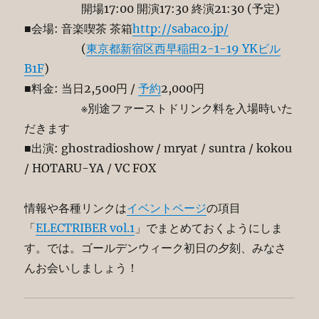
開場17:00 開演17:30 終演21:30 (予定)
■会場: 音楽喫茶 茶箱
http://sabaco.jp/
(
東京都新宿区西早稲田2-1-19 YKビル
B1F
)
■料金: 当日2,500円 /
予約
2,000円
※別途ファーストドリンク料を入場時いた
だきます
■出演: ghostradioshow / mryat / suntra / kokou
/ HOTARU-YA / VC FOX
情報や各種リンクは
イベントページ
の項目
「
ELECTRIBER vol.1
」でまとめておくようにしま
す。では。ゴールデンウィーク初日の夕刻、みなさ
んお会いしましょう！