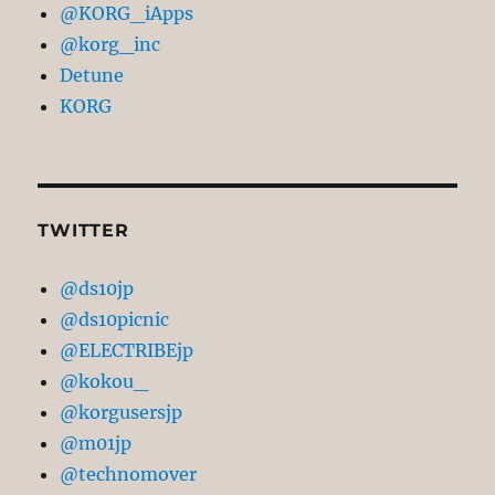
@KORG_iApps
イ
@korg_inc
ブ
Detune
KORG
TWITTER
@ds10jp
@ds10picnic
@ELECTRIBEjp
@kokou_
@korgusersjp
@m01jp
@technomover