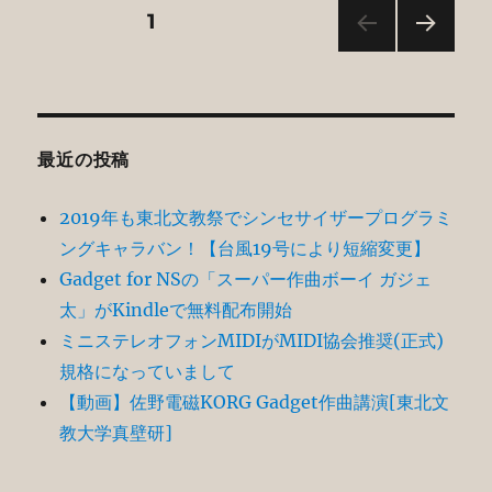
投
固定ページ
1
次の
稿
ペー
ジ
の
最近の投稿
ペ
2019年も東北文教祭でシンセサイザープログラミ
ー
ングキャラバン！【台風19号により短縮変更】
Gadget for NSの「スーパー作曲ボーイ ガジェ
ジ
太」がKindleで無料配布開始
送
ミニステレオフォンMIDIがMIDI協会推奨(正式)
規格になっていまして
り
【動画】佐野電磁KORG Gadget作曲講演[東北文
教大学真壁研]