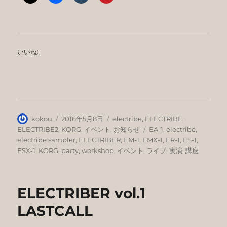
いいね:
投
投
カ
kokou
2016年5月8日
electribe
,
ELECTRIBE
,
稿
稿
テ
タ
ELECTRIBE2
,
KORG
,
イベント
,
お知らせ
EA-1
,
electribe
,
者
日:
ゴ
グ
electribe sampler
,
ELECTRIBER
,
EM-1
,
EMX-1
,
ER-1
,
ES-1
,
リ
ESX-1
,
KORG
,
party
,
workshop
,
イベント
,
ライブ
,
実演
,
講座
ー
ELECTRIBER vol.1
LASTCALL