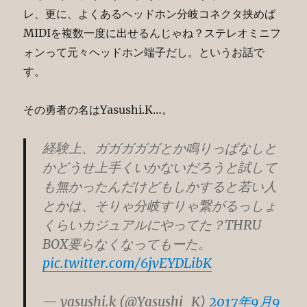
レ、更に、よくあるヘッドホン分岐コネクタ挟めば
MIDIを複数一度に出せるんじゃね？ステレオミニフ
ォンって元々ヘッドホン端子だし。というお話で
す。
その勇者の名はYasushi.K…。
経験上、ガガガガガとか鳴りっぱなしと
かどうせ上手くいかないだろうと試して
も無かったんだけどもしかすると若い人
とかは、そりゃ分岐すりゃ繋がるっしょ
くらいカジュアルにやってた？THRU
BOX要らなくなってもーた。
pic.twitter.com/6jvEYDLibK
— yasushi.k (@Yasushi_K)
2017年9月9