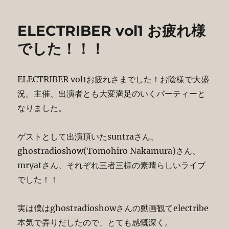
sampler
の
ELECTRIBER vol1 お疲れ様
新
色
でした！！！
と
シ
ス
ELECTRIBER vol1お疲れさまでした！お陰様で大盛
テ
況。主催、出演者とも大変満足のいくパーティーと
ム
ver.2
なりました。
で
ボ
ゲストとして出演頂いたsuntraさん、
ー
ナ
ghostradioshow(Tomohiro Nakamura)さん、
ス
mryatさん、それぞれ三者三様の素晴らしいライブ
パ
でした！！
タ
ー
ン
実は僕はghostradioshowさんの動画観てelectribe
に
本気で弄りだしたので、とても感慨深く。
参