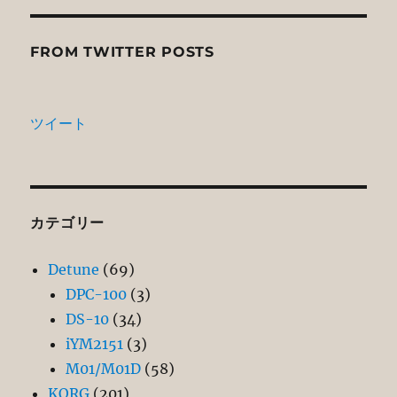
FROM TWITTER POSTS
ツイート
カテゴリー
Detune
(69)
DPC-100
(3)
DS-10
(34)
iYM2151
(3)
M01/M01D
(58)
KORG
(201)