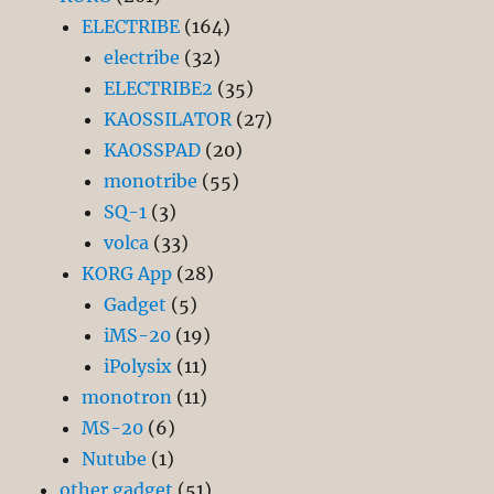
ELECTRIBE
(164)
electribe
(32)
ELECTRIBE2
(35)
KAOSSILATOR
(27)
KAOSSPAD
(20)
monotribe
(55)
SQ-1
(3)
volca
(33)
KORG App
(28)
Gadget
(5)
iMS-20
(19)
iPolysix
(11)
monotron
(11)
MS-20
(6)
Nutube
(1)
other gadget
(51)