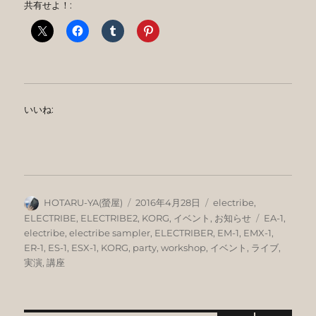
共有せよ！:
いいね:
投
投
カ
HOTARU-YA(螢屋)
2016年4月28日
electribe
,
稿
稿
テ
タ
ELECTRIBE
,
ELECTRIBE2
,
KORG
,
イベント
,
お知らせ
EA-1
,
者
日:
ゴ
グ
electribe
,
electribe sampler
,
ELECTRIBER
,
EM-1
,
EMX-1
,
リ
ER-1
,
ES-1
,
ESX-1
,
KORG
,
party
,
workshop
,
イベント
,
ライブ
,
ー
実演
,
講座