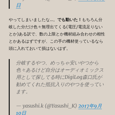
日
やってしまいましたな…。
でも動いた！
もちろん分
岐した分だけ色々無理出てくる(電圧/電流足りない
とか)ある訳で、数の上限とか機材組み合わせの相性
とかあるはずですが、この手の機材使っているなら
頭に入れておいて損はないはず。
分岐するやつ、めっちゃ安いやつから
色々あるけど自分はオーディオミックス
用として探してる時にDigiLog森口氏が
勧めてくれた抵抗入りのやつを使ってい
ます。
— yasushi.k (@Yasushi_K)
2017年9月
10日