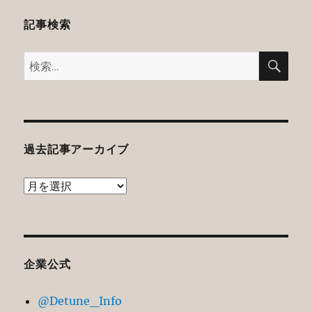
記事検索
検
検
索
索:
過去記事アーカイブ
過
去
記
事
ア
企業公式
ー
@Detune_Info
カ