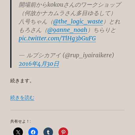
開場前からkokouさんのワークショップ
（何故かナカムラさん多目ゆるして）
八号ちゃん（
@the_logic_waste
）とれ
もろさん（
@9anne_noah
）ちらりと
pic.twitter.com/TlHg3bGuFG
— ルプシカアイ (@rup_iyairaikere)
2016年4月30日
続きます。
“ELECTRIBER vol1 お疲れ様でした！！！” の
続きを読む
共有せよ！: