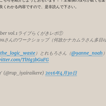
こちらを紹介しようとおもいます！！主催側の僕らが観ても楽
良くわかる内容ですので、是非読んで下さい。
riber vol.1ライブらくがきレポ①
kouさんのワークショップ（何故かナカムラさん多目
the_logic_waste
）とれもろさん（
@9anne_noah
witter.com/TlHg3bGuFG
@rup_iyairaikere)
2016年4月30日
 vol1 お疲れ様でした！！！” の