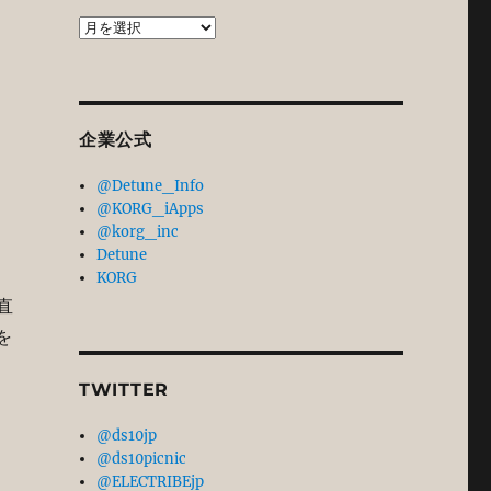
過
去
記
事
ア
企業公式
ー
カ
@Detune_Info
イ
@KORG_iApps
ブ
@korg_inc
Detune
KORG
直
を
TWITTER
@ds10jp
@ds10picnic
@ELECTRIBEjp