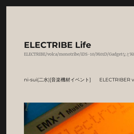
ELECTRIBE Life
ELECTRIBE/volca/monotribe/iDS-10/M01D/
ni-sui(二水)[音楽機材イベント]
ELECTRIBER vo