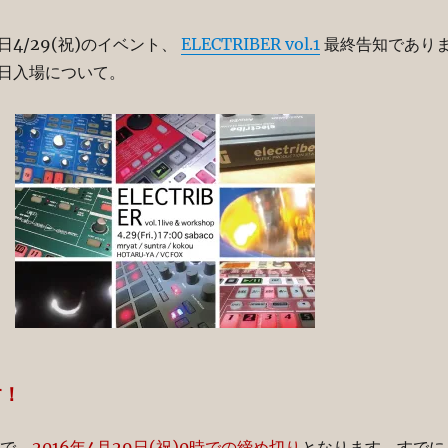
4/29(祝)のイベント、
ELECTRIBER vol.1
最終告知であり
日入場について。
す！
まで。
2016年4月29日(祝)0時での締め切り
となります。すでに