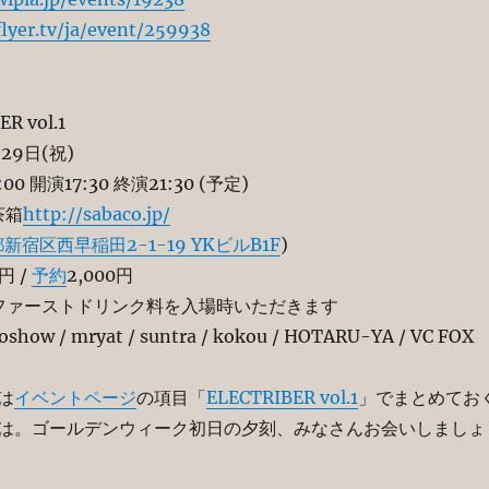
flyer.tv/ja/event/259938
R vol.1
月29日(祝)
00 開演17:30 終演21:30 (予定)
茶箱
http://sabaco.jp/
新宿区西早稲田2-1-19 YKビルB1F
)
円 /
予約
2,000円
ファーストドリンク料を入場時いただきます
show / mryat / suntra / kokou / HOTARU-YA / VC FOX
は
イベントページ
の項目「
ELECTRIBER vol.1
」でまとめてお
は。ゴールデンウィーク初日の夕刻、みなさんお会いしましょ