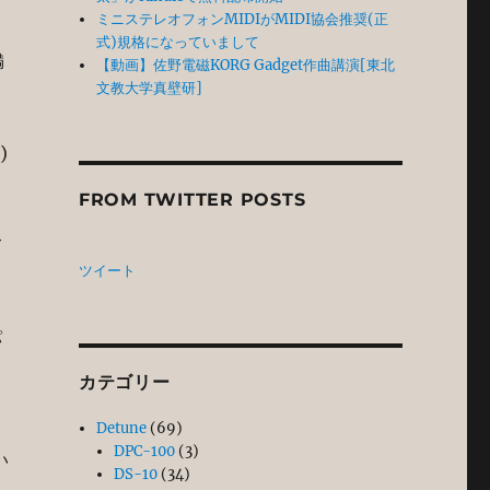
ミニステレオフォンMIDIがMIDI協会推奨(正
式)規格になっていまして
満
【動画】佐野電磁KORG Gadget作曲講演[東北
文教大学真壁研]
)
FROM TWITTER POSTS
て
ツイート
パ
カテゴリー
Detune
(69)
DPC-100
(3)
い
DS-10
(34)