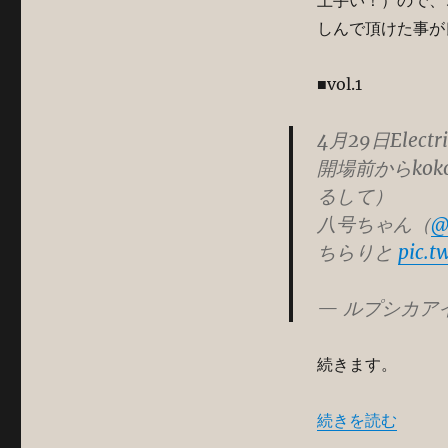
上手い！）ので、
しんで頂けた事が
■vol.1
4月29日Elect
開場前からko
るして）
八号ちゃん（
@
ちらりと
pic.t
— ルプシカアイ (
続きます。
“ELECTRIBER
続きを読む