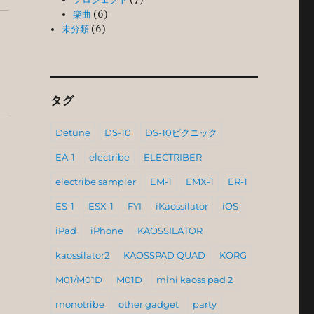
楽曲
(6)
未分類
(6)
タグ
Detune
DS-10
DS-10ピクニック
EA-1
electribe
ELECTRIBER
electribe sampler
EM-1
EMX-1
ER-1
ES-1
ESX-1
FYI
iKaossilator
iOS
iPad
iPhone
KAOSSILATOR
kaossilator2
KAOSSPAD QUAD
KORG
M01/M01D
M01D
mini kaoss pad 2
monotribe
other gadget
party