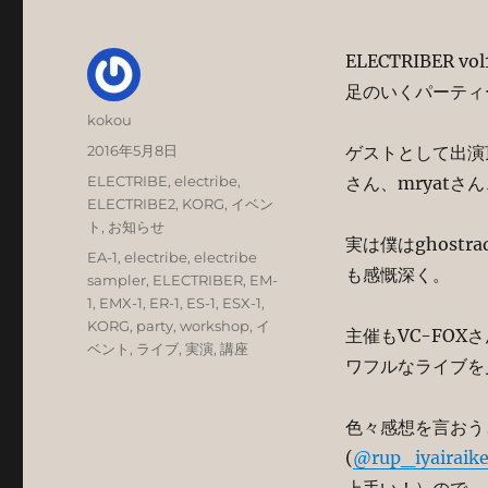
ELECTRIBE
足のいくパーティ
投
kokou
稿
投
2016年5月8日
ゲストとして出演頂いた
者
稿
カ
ELECTRIBE
,
electribe
,
さん、mryat
日:
テ
ELECTRIBE2
,
KORG
,
イベン
ゴ
ト
,
お知らせ
実は僕はghostr
リ
タ
EA-1
,
electribe
,
electribe
ー
も感慨深く。
グ
sampler
,
ELECTRIBER
,
EM-
1
,
EMX-1
,
ER-1
,
ES-1
,
ESX-1
,
KORG
,
party
,
workshop
,
イ
主催もVC-FOXさ
ベント
,
ライブ
,
実演
,
講座
ワフルなライブを
色々感想を言おう
(
@rup_iyairaike