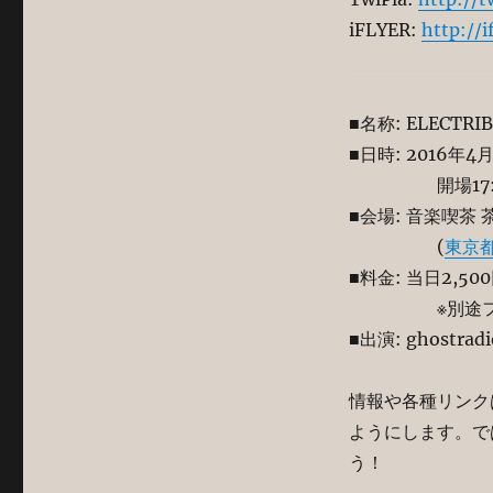
iFLYER:
http://i
■名称: ELECTRIBE
■日時: 2016年4
開場17:
■会場: 音楽喫茶 
(
東京都
■料金: 当日2,500
※別途
■出演: ghostradio
情報や各種リンク
ようにします。で
う！