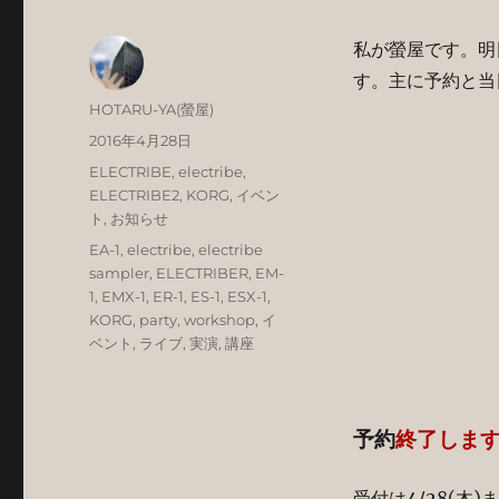
私が螢屋です。明日
す。主に予約と当
投
HOTARU-YA(螢屋)
稿
投
2016年4月28日
者
稿
カ
ELECTRIBE
,
electribe
,
日:
テ
ELECTRIBE2
,
KORG
,
イベン
ゴ
ト
,
お知らせ
リ
タ
EA-1
,
electribe
,
electribe
ー
グ
sampler
,
ELECTRIBER
,
EM-
1
,
EMX-1
,
ER-1
,
ES-1
,
ESX-1
,
KORG
,
party
,
workshop
,
イ
ベント
,
ライブ
,
実演
,
講座
予約
終了しま
受付は4/28(木)