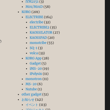
iYM2151
(3)
M01/M01D
(58)
KORG
(201)
ELECTRIBE
(164)
electribe
(32)
ELECTRIBE2
(35)
KAOSSILATOR
(27)
KAOSSPAD
(20)
ゆ
monotribe
(55)
SQ-1
(3)
volca
(33)
）
KORG App
(28)
Gadget
(5)
iMS-20
(19)
iPolysix
(11)
monotron
(11)
MS-20
(6)
Nutube
(1)
other gadget
(51)
お知らせ
(141)
イベント
(113)
プロジェクト
(7)