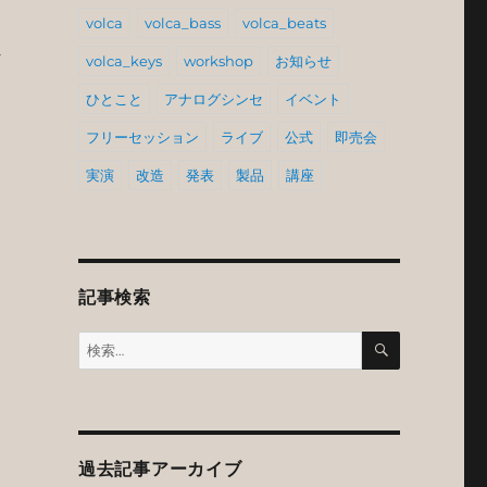
volca
volca_bass
volca_beats
ま
volca_keys
workshop
お知らせ
ひとこと
アナログシンセ
イベント
フリーセッション
ライブ
公式
即売会
実演
改造
発表
製品
講座
記事検索
検
検
索
索:
過去記事アーカイブ