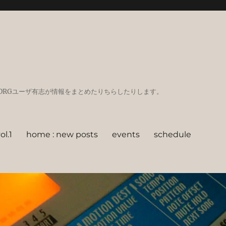
GadgetなどKORGユーザ有志が情報をまとめたりちらしたりします。
l.1
home : new posts
events
schedule