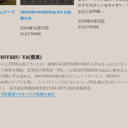
のアナログシンセサイザー」
おなじみVolc…
タイムテーブ
electribe workshop #11 のお
知らせ
2013年9月15日
ELECTRIBE
2014年10月17日
ELECTRIBE
HOTARU-YA(螢屋)
らとDTMを続けていたが、KORG ELECTRIBE MXの入手をきっかけにダン
ク制作を開始。音系同人即売会「M3」へのELECTRIBE持ち込みに飽き足ら
活動に手を染める。electribe/volca等のガジェットデバイス、M01Dや
silator等のアプリを用い、ライブ/インプロビゼーション/DJを織り交ぜたパフォ
う。 高天原応用通信研究所(TAIL.NET) 創設者兼所長。
U-YA(螢屋) のすべての投稿を表示