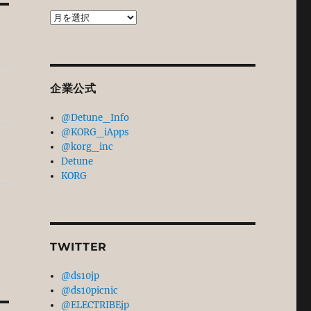
過
去
記
事
ア
企業公式
ー
カ
@Detune_Info
イ
@KORG_iApps
ブ
@korg_inc
Detune
KORG
TWITTER
@ds10jp
@ds10picnic
@ELECTRIBEjp