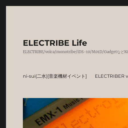
ELECTRIBE Life
ELECTRIBE/volca/monotribe/iDS-10/M01D/
ni-sui(二水)[音楽機材イベント]
ELECTRIBER vo