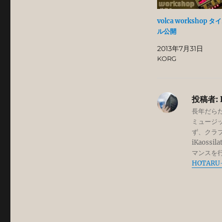
volca workshop 
ル公開
2013年7月31日
KORG
投稿者:
長年だらだ
ミュージッ
ず、クラブ
iKaos
マンスを行
HOTAR