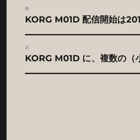
投
前
稿
KORG M01D 配信開始は20
前
の
ナ
投
ビ
稿:
次
ゲ
KORG M01D に、複数の
次
の
ー
投
シ
稿:
ョ
ン