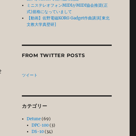
ミニステレオフォンMIDIがMIDI協会推奨(正
式)規格になっていまして
【動画】佐野電磁KORG Gadget作曲講演[東北
文教大学真壁研]
FROM TWITTER POSTS
せ
ツイート
カテゴリー
Detune
(69)
DPC-100
(3)
DS-10
(34)