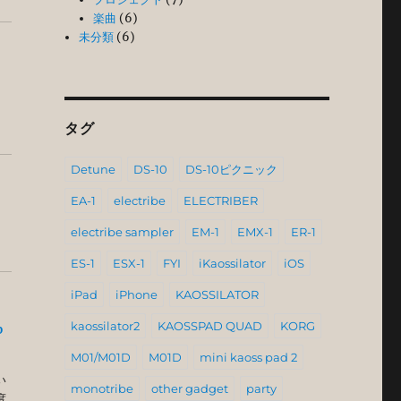
楽曲
(6)
未分類
(6)
タグ
Detune
DS-10
DS-10ピクニック
EA-1
electribe
ELECTRIBER
electribe sampler
EM-1
EMX-1
ER-1
ES-1
ESX-1
FYI
iKaossilator
iOS
iPad
iPhone
KAOSSILATOR
kaossilator2
KAOSSPAD QUAD
KORG
p
M01/M01D
M01D
mini kaoss pad 2
い
monotribe
other gadget
party
度