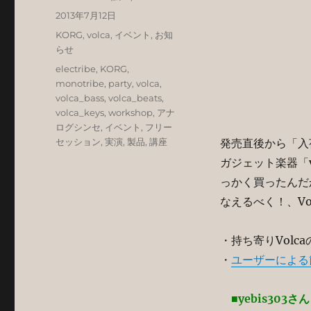
稿
投
2013年7月12日
者
稿
カ
KORG
,
volca
,
イベント
,
お知
日:
テ
らせ
ゴ
タ
electribe
,
KORG
,
リ
グ
monotribe
,
party
,
volca
,
ー
volca_bass
,
volca_beats
,
volca_keys
,
workshop
,
アナ
ログシンセ
,
イベント
,
フリー
セッション
,
実演
,
製品
,
講座
発売直後から「入
ガジェット楽器「
っかく買ったんだ
なえるべく！、V
・持ち寄りVolc
・
ユーザーによる
■yebis303さん