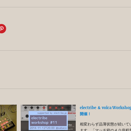
electribe ＆ volca Worksho
開催！
相変わらず品薄状態が続いて
ます。「マッチ箱の４０倍程