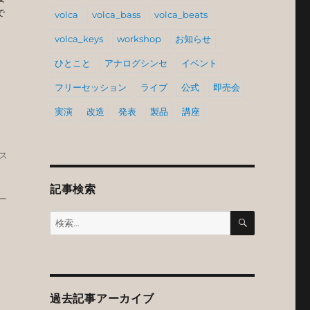
で
volca
volca_bass
volca_beats
volca_keys
workshop
お知らせ
ひとこと
アナログシンセ
イベント
フリーセッション
ライブ
公式
即売会
実演
改造
発表
製品
講座
ス
記事検索
ー
検
検
索
索:
過去記事アーカイブ