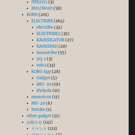
iYM2151
(3)
M01/M01D
(58)
KORG
(201)
ELECTRIBE
(164)
electribe
(32)
ELECTRIBE2
(35)
KAOSSILATOR
(27)
KAOSSPAD
(20)
monotribe
(55)
SQ-1
(3)
volca
(33)
KORG App
(28)
Gadget
(5)
iMS-20
(19)
iPolysix
(11)
monotron
(11)
MS-20
(6)
Nutube
(1)
other gadget
(51)
お知らせ
(141)
イベント
(113)
プロジェクト
(7)