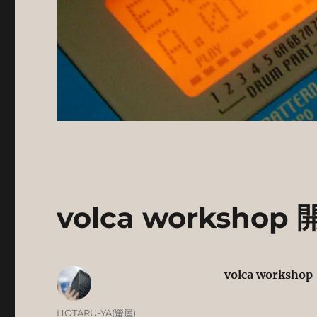
volca workshop
volca workshop
投
HOTARU-YA(螢屋)