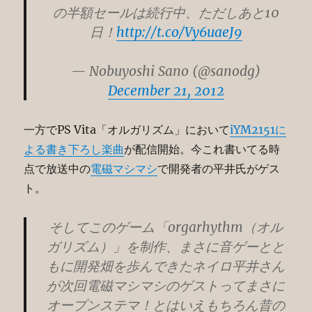
の半額セールは続行中、ただしあと10
日！
http://t.co/Vy6uaeJ9
— Nobuyoshi Sano (@sanodg)
December 21, 2012
一方でPS Vita「オルガリズム」において
iYM2151に
よる書き下ろし楽曲
が配信開始。今これ書いてる時
点で放送中の
電磁マシマシ
で開発者の平井氏がゲス
ト。
そしてこのゲーム「orgarhythm（オル
ガリズム）」を制作、まさに音ゲーとと
もに開発畑を歩んできたネイロ平井さん
が次回電磁マシマシのゲストってまさに
オープンステマ！とはいえもちろん昔の