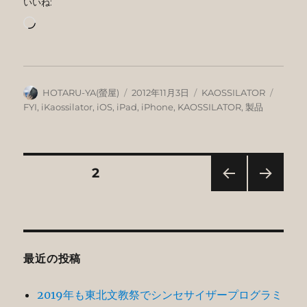
いいね:
読
み
込
み
中…
投
投
カ
タ
HOTARU-YA(螢屋)
2012年11月3日
KAOSSILATOR
稿
稿
テ
グ
FYI
,
iKaossilator
,
iOS
,
iPad
,
iPhone
,
KAOSSILATOR
,
製品
者
日:
ゴ
リ
ー
投
固定ページ
2
前の
次の
稿
ペー
ペー
ジ
ジ
の
最近の投稿
ペ
2019年も東北文教祭でシンセサイザープログラミ
ー