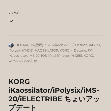
いいね:
読
み
込
み
中…
投
投
カ
HOTARU-YA(螢屋)
2012年12月22日
Detune
,
iMS-20
,
稿
稿
テ
タ
iPolysix
,
iYM2151
,
KAOSSILATOR
,
KORG
Detune
,
FYI
,
者
日:
ゴ
グ
iKaossilator
,
iMS-20
,
iOS
,
iPad
,
iPhone
,
iYM2151
,
KORG
,
リ
YAMAHA
,
お知らせ
ー
KORG
iKaossilator/iPolysix/iMS-
20/iELECTRIBE ちょいアッ
プデート