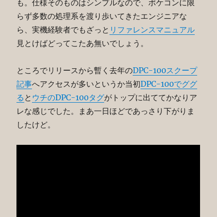
も。仕様そのものはシンプルなので、ポケコンに限
らず多数の処理系を渡り歩いてきたエンジニアな
ら、実機経験者でもざっと
リファレンスマニュアル
見とけばどってこたあ無いでしょう。
ところでリリースから暫く去年の
DPC-100スクープ
記事
へアクセスが多いというか当初
DPC-100でググ
る
と
ウチのDPC-100タグ
がトップに出ててかなりア
レな感じでした。まあ一日ほどであっさり下がりま
したけど。