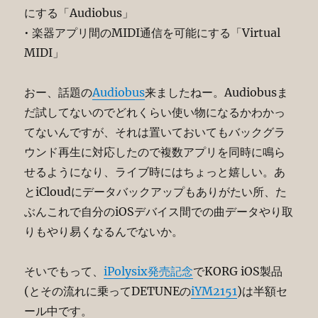
にする「Audiobus」
• 楽器アプリ間のMIDI通信を可能にする「Virtual
MIDI」
おー、話題の
Audiobus
来ましたねー。Audiobusま
だ試してないのでどれくらい使い物になるかわかっ
てないんですが、それは置いておいてもバックグラ
ウンド再生に対応したので複数アプリを同時に鳴ら
せるようになり、ライブ時にはちょっと嬉しい。あ
とiCloudにデータバックアップもありがたい所、た
ぶんこれで自分のiOSデバイス間での曲データやり取
りもやり易くなるんでないか。
そいでもって、
iPolysix発売記念
でKORG iOS製品
(とその流れに乗ってDETUNEの
iYM2151
)は半額セ
ール中です。