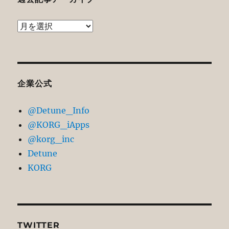
過
去
記
事
ア
企業公式
ー
@Detune_Info
カ
@KORG_iApps
イ
@korg_inc
ブ
Detune
KORG
TWITTER