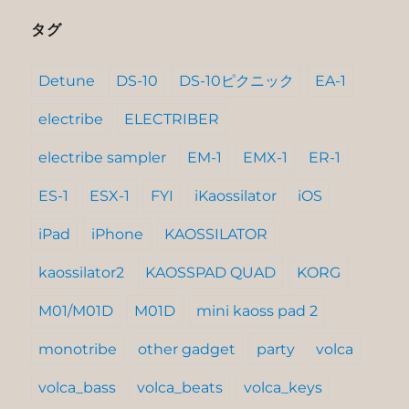
タグ
Detune
DS-10
DS-10ピクニック
EA-1
electribe
ELECTRIBER
electribe sampler
EM-1
EMX-1
ER-1
ES-1
ESX-1
FYI
iKaossilator
iOS
iPad
iPhone
KAOSSILATOR
kaossilator2
KAOSSPAD QUAD
KORG
M01/M01D
M01D
mini kaoss pad 2
monotribe
other gadget
party
volca
volca_bass
volca_beats
volca_keys