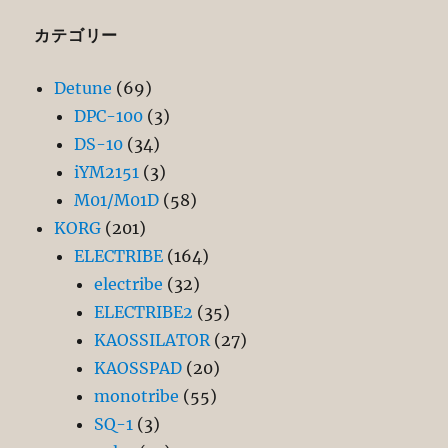
カテゴリー
Detune
(69)
DPC-100
(3)
DS-10
(34)
iYM2151
(3)
M01/M01D
(58)
KORG
(201)
ELECTRIBE
(164)
electribe
(32)
ELECTRIBE2
(35)
KAOSSILATOR
(27)
KAOSSPAD
(20)
monotribe
(55)
SQ-1
(3)