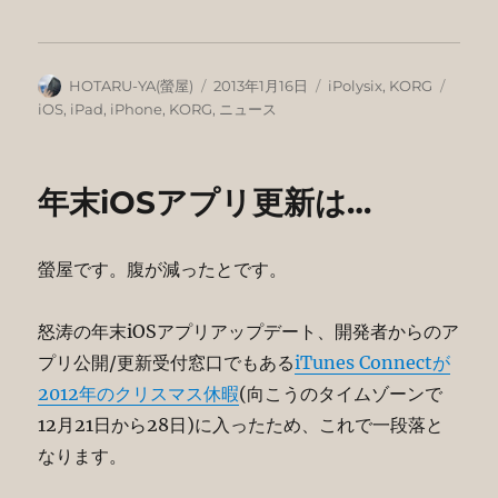
込
み
中…
投
投
カ
タ
HOTARU-YA(螢屋)
2013年1月16日
iPolysix
,
KORG
稿
稿
テ
グ
iOS
,
iPad
,
iPhone
,
KORG
,
ニュース
者
日:
ゴ
リ
ー
年末iOSアプリ更新は…
螢屋です。腹が減ったとです。
怒涛の年末iOSアプリアップデート、開発者からのア
プリ公開/更新受付窓口でもある
iTunes Connectが
2012年のクリスマス休暇
(向こうのタイムゾーンで
12月21日から28日)に入ったため、これで一段落と
なります。