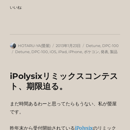
いいね:
投
投
カ
HOTARU-YA(螢屋)
2013年1月23日
Detune
,
DPC-100
稿
稿
テ
タ
Detune
,
DPC-100
,
iOS
,
iPad
,
iPhone
,
ポケコン
,
発表
,
製品
者
日:
ゴ
グ
リ
ー
iPolysixリミックスコンテス
ト、期限迫る。
まだ時間あるわーと思ってたらもうない、私が螢屋
です。
昨年末から受付開始されている
iPolysix
のリミック