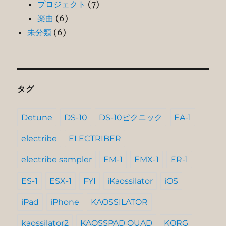
プロジェクト
(7)
楽曲
(6)
未分類
(6)
タグ
Detune
DS-10
DS-10ピクニック
EA-1
electribe
ELECTRIBER
electribe sampler
EM-1
EMX-1
ER-1
ES-1
ESX-1
FYI
iKaossilator
iOS
iPad
iPhone
KAOSSILATOR
kaossilator2
KAOSSPAD QUAD
KORG