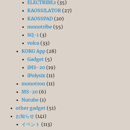
ELECTRIBE2
(35)
KAOSSILATOR
(27)
KAOSSPAD
(20)
monotribe
(55)
SQ-1
(3)
volca
(33)
KORG App
(28)
Gadget
(5)
iMS-20
(19)
iPolysix
(11)
monotron
(11)
MS-20
(6)
Nutube
(1)
other gadget
(51)
お知らせ
(141)
イベント
(113)