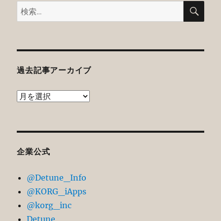
検
検
索
索:
過去記事アーカイブ
過
去
記
事
ア
企業公式
ー
@Detune_Info
カ
@KORG_iApps
イ
@korg_inc
ブ
Detune