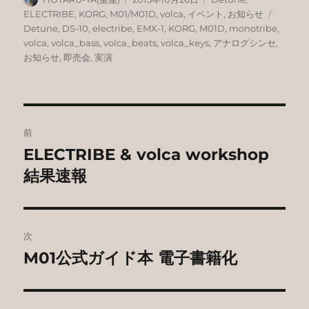
稿
稿
テ
タ
ELECTRIBE
,
KORG
,
M01/M01D
,
volca
,
イベント
,
お知らせ
者
日:
ゴ
グ
Detune
,
DS-10
,
electribe
,
EMX-1
,
KORG
,
M01D
,
monotribe
,
リ
volca
,
volca_bass
,
volca_beats
,
volca_keys
,
アナログシンセ
,
ー
お知らせ
,
即売会
,
実演
投
前
稿
ELECTRIBE & volca workshop
前
の
結果速報
ナ
投
ビ
稿:
ゲ
次
M01公式ガイド本 電子書籍化
次
ー
の
シ
投