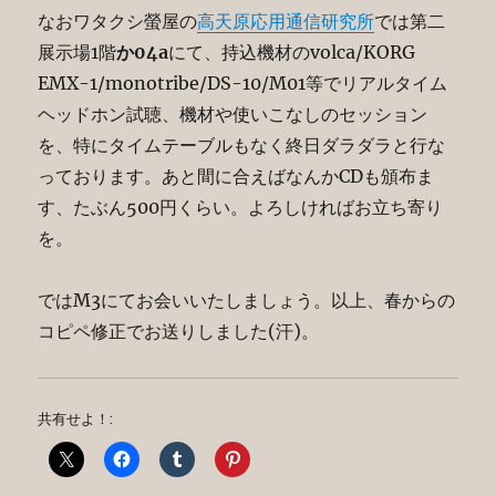
なおワタクシ螢屋の
高天原応用通信研究所
では第二
展示場1階
か04a
にて、持込機材のvolca/KORG
EMX-1/monotribe/DS-10/M01等でリアルタイム
ヘッドホン試聴、機材や使いこなしのセッション
を、特にタイムテーブルもなく終日ダラダラと行な
っております。あと間に合えばなんかCDも頒布ま
す、たぶん500円くらい。よろしければお立ち寄り
を。
ではM3にてお会いいたしましょう。以上、春からの
コピペ修正でお送りしました(汗)。
共有せよ！: