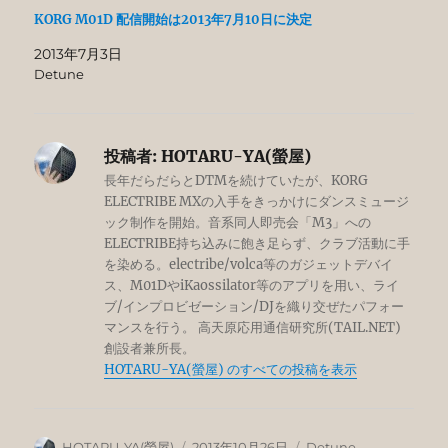
KORG M01D 配信開始は2013年7月10日に決定
2013年7月3日
Detune
投稿者:
HOTARU-YA(螢屋)
長年だらだらとDTMを続けていたが、KORG
ELECTRIBE MXの入手をきっかけにダンスミュージ
ック制作を開始。音系同人即売会「M3」への
ELECTRIBE持ち込みに飽き足らず、クラブ活動に手
を染める。electribe/volca等のガジェットデバイ
ス、M01DやiKaossilator等のアプリを用い、ライ
ブ/インプロビゼーション/DJを織り交ぜたパフォー
マンスを行う。 高天原応用通信研究所(TAIL.NET)
創設者兼所長。
HOTARU-YA(螢屋) のすべての投稿を表示
投
投
カ
HOTARU-YA(螢屋)
2013年10月26日
Detune
,