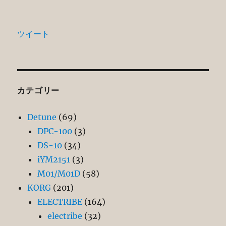
ツイート
カテゴリー
Detune
(69)
DPC-100
(3)
DS-10
(34)
iYM2151
(3)
M01/M01D
(58)
KORG
(201)
ELECTRIBE
(164)
electribe
(32)