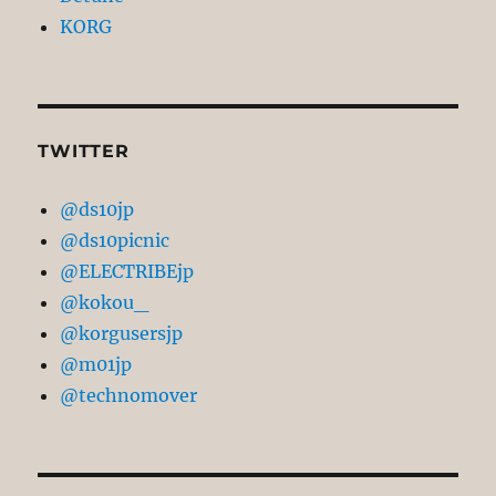
KORG
TWITTER
@ds10jp
@ds10picnic
@ELECTRIBEjp
@kokou_
@korgusersjp
@m01jp
@technomover