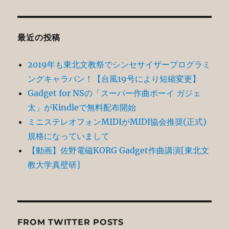
稿:
ョ
ン
最近の投稿
2019年も東北文教祭でシンセサイザープログラミ
ングキャラバン！【台風19号により短縮変更】
Gadget for NSの「スーパー作曲ボーイ ガジェ
太」がKindleで無料配布開始
ミニステレオフォンMIDIがMIDI協会推奨(正式)
規格になっていまして
【動画】佐野電磁KORG Gadget作曲講演[東北文
教大学真壁研]
FROM TWITTER POSTS