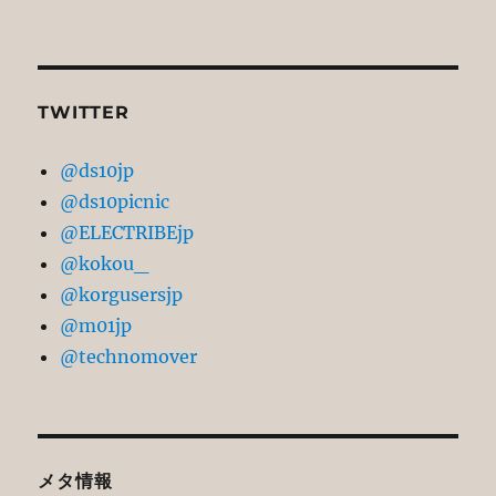
TWITTER
@ds10jp
@ds10picnic
@ELECTRIBEjp
@kokou_
@korgusersjp
@m01jp
@technomover
メタ情報