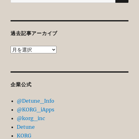
索:
過去記事アーカイブ
過
去
記
事
ア
企業公式
ー
@Detune_Info
カ
@KORG_iApps
イ
@korg_inc
ブ
Detune
KORG