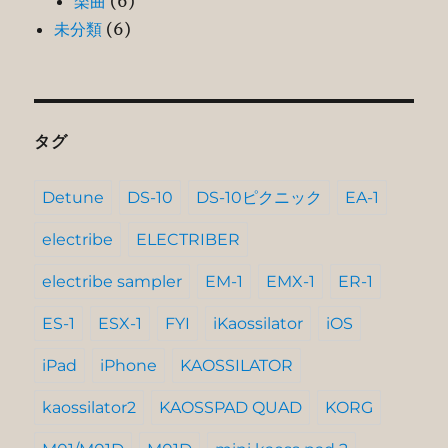
楽曲
(6)
未分類
(6)
タグ
Detune
DS-10
DS-10ピクニック
EA-1
electribe
ELECTRIBER
electribe sampler
EM-1
EMX-1
ER-1
ES-1
ESX-1
FYI
iKaossilator
iOS
iPad
iPhone
KAOSSILATOR
kaossilator2
KAOSSPAD QUAD
KORG