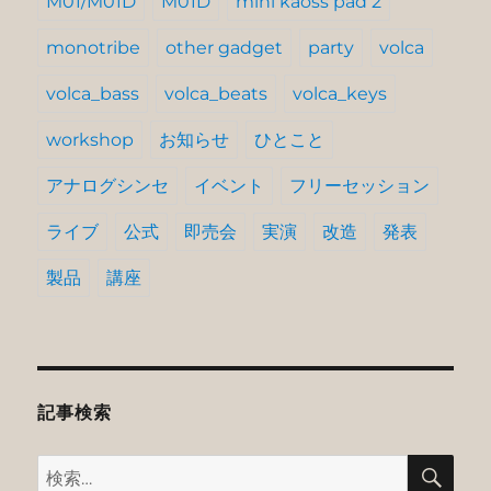
M01/M01D
M01D
mini kaoss pad 2
monotribe
other gadget
party
volca
volca_bass
volca_beats
volca_keys
workshop
お知らせ
ひとこと
アナログシンセ
イベント
フリーセッション
ライブ
公式
即売会
実演
改造
発表
製品
講座
記事検索
検
検
索