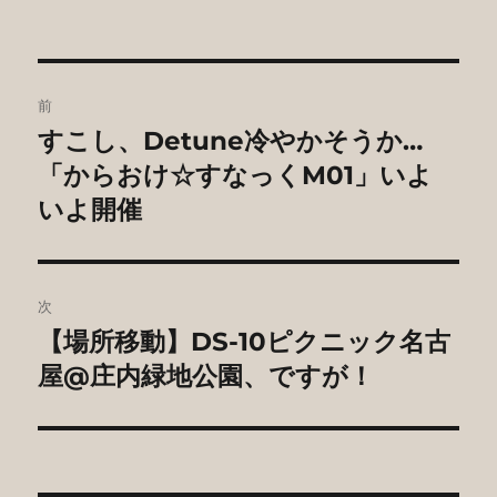
リ
ー
投
前
稿
すこし、Detune冷やかそうか…
前
の
「からおけ☆すなっくM01」いよ
ナ
投
いよ開催
ビ
稿:
ゲ
次
ー
【場所移動】DS-10ピクニック名古
次
シ
の
屋@庄内緑地公園、ですが！
投
ョ
稿:
ン