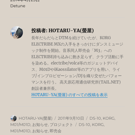
Detune
投稿者:
HOTARU-YA(螢屋)
長年だらだらとDTMを続けていたが、KORG
ELECTRIBE MXの入手をきっかけにダンスミュージ
ック制作を開始。音系同人即売会「M3」への
ELECTRIBE持ち込みに飽き足らず、クラブ活動に手
を染める。electribe/volca等のガジェットデバイ
ス、M01DやiKaossilator等のアプリを用い、ライ
ブ/インプロビゼーション/DJを織り交ぜたパフォー
マンスを行う。 高天原応用通信研究所(TAIL.NET)
創設者兼所長。
HOTARU-YA(螢屋) のすべての投稿を表示
投
投
カ
HOTARU-YA(螢屋)
2011年9月10日
DS-10
,
KORG
,
稿
稿
テ
タ
M01/M01D
,
お知らせ
,
プロジェクト
DS-10
,
KORG
,
者
日:
ゴ
グ
M01/M01D
,
お知らせ
,
即売会