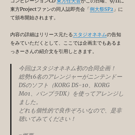
コンピレーションCD
東方任天音
がこの日曜、9/11に
東方Projectファンの同人誌即売会「
例大祭SP2
」に
て頒布開始されます。
内容の詳細はリリース元たる
スタジオネネム
の告知
をみていただくとして、ここでは企画主でもあるま
っきーさんの紹介文を引用しときます。
今回はスタジオネネム初の合同企画！
総勢16名のアレンジャーがニンテンドー
DSのソフト（KORG DS-10、KORG
M01、バンブラDX）を使ってアレンジし
ました。
どれも個性的で良作ぞろいなので、是非
聴いてみてください！