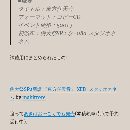
■概要
タイトル：東方任天音
フォーマット：コピーCD
イベント価格：500円
初頒布：例大祭SP2 な-08a スタジオネ
ネム
試聴用にまとめられたもの:
例大祭SP2新譜 『東方任天音』 XFD-スタジオネネ
ム
by
makittore
追って
あきばお〜こくでも発売
(本稿執筆時点で予約
受付中)。