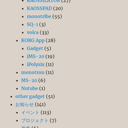
KAOSSILATOR
(27)
KAOSSPAD
(20)
monotribe
(55)
SQ-1
(3)
volca
(33)
KORG App
(28)
Gadget
(5)
iMS-20
(19)
iPolysix
(11)
monotron
(11)
MS-20
(6)
Nutube
(1)
other gadget
(51)
お知らせ
(141)
イベント
(113)
プロジェクト
(7)