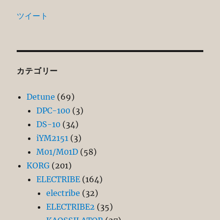
ツイート
カテゴリー
Detune
(69)
DPC-100
(3)
DS-10
(34)
iYM2151
(3)
M01/M01D
(58)
KORG
(201)
ELECTRIBE
(164)
electribe
(32)
ELECTRIBE2
(35)