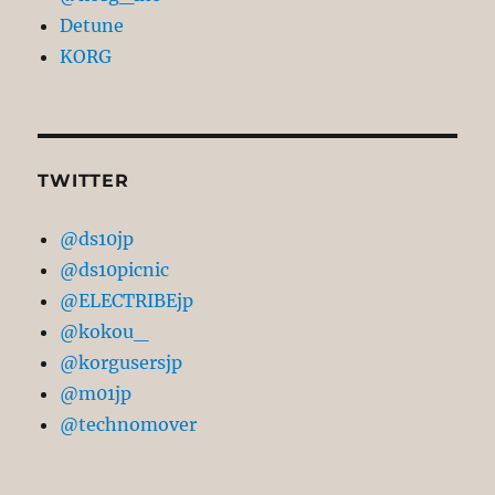
Detune
KORG
TWITTER
@ds10jp
@ds10picnic
@ELECTRIBEjp
@kokou_
@korgusersjp
@m01jp
@technomover