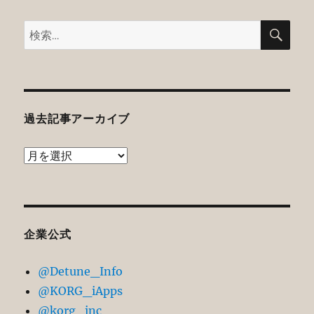
検
検
索
索:
過去記事アーカイブ
過
去
記
事
ア
企業公式
ー
@Detune_Info
カ
@KORG_iApps
イ
@korg_inc
ブ