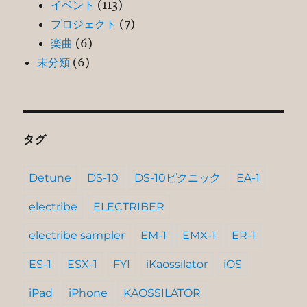
イベント
(113)
プロジェクト
(7)
楽曲
(6)
未分類
(6)
タグ
Detune
DS-10
DS-10ピクニック
EA-1
electribe
ELECTRIBER
electribe sampler
EM-1
EMX-1
ER-1
ES-1
ESX-1
FYI
iKaossilator
iOS
iPad
iPhone
KAOSSILATOR