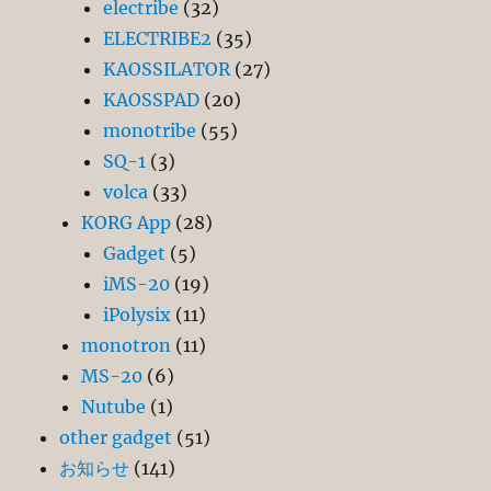
electribe
(32)
ELECTRIBE2
(35)
KAOSSILATOR
(27)
KAOSSPAD
(20)
monotribe
(55)
SQ-1
(3)
volca
(33)
KORG App
(28)
Gadget
(5)
iMS-20
(19)
iPolysix
(11)
monotron
(11)
MS-20
(6)
Nutube
(1)
other gadget
(51)
お知らせ
(141)