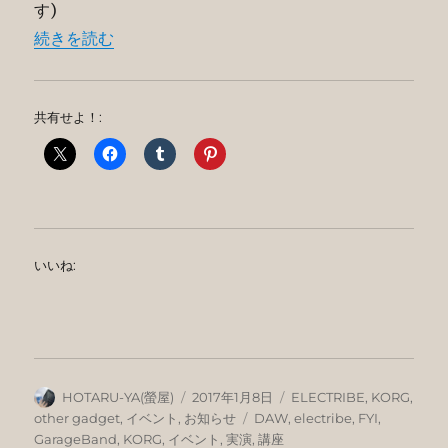
す)
“ぽらぽら。音楽制作セミナーイベント「～パンダでもわかる
続きを読む
共有せよ！:
いいね:
投
投
カ
HOTARU-YA(螢屋)
2017年1月8日
ELECTRIBE
,
KORG
,
稿
稿
テ
タ
other gadget
,
イベント
,
お知らせ
DAW
,
electribe
,
FYI
,
者
日:
ゴ
グ
GarageBand
,
KORG
,
イベント
,
実演
,
講座