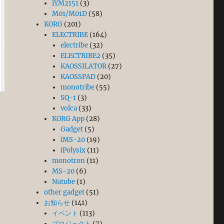
iYM2151
(3)
M01/M01D
(58)
KORG
(201)
ELECTRIBE
(164)
electribe
(32)
ELECTRIBE2
(35)
KAOSSILATOR
(27)
KAOSSPAD
(20)
monotribe
(55)
SQ-1
(3)
volca
(33)
KORG App
(28)
Gadget
(5)
iMS-20
(19)
iPolysix
(11)
monotron
(11)
MS-20
(6)
Nutube
(1)
other gadget
(51)
お知らせ
(141)
イベント
(113)
プロジェクト
(7)