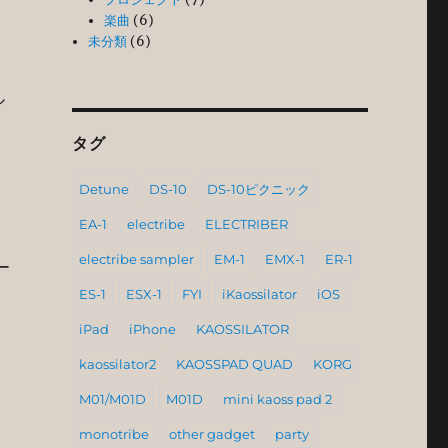
楽曲
(6)
未分類
(6)
ル
タグ
Detune
DS-10
DS-10ピクニック
EA-1
electribe
ELECTRIBER
electribe sampler
EM-1
EMX-1
ER-1
ー
ES-1
ESX-1
FYI
iKaossilator
iOS
iPad
iPhone
KAOSSILATOR
kaossilator2
KAOSSPAD QUAD
KORG
M01/M01D
M01D
mini kaoss pad 2
加
monotribe
other gadget
party