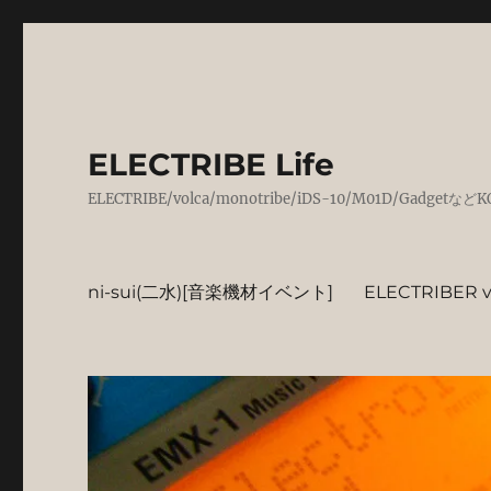
ELECTRIBE Life
ELECTRIBE/volca/monotribe/iDS-10/M01D/
ni-sui(二水)[音楽機材イベント]
ELECTRIBER vo