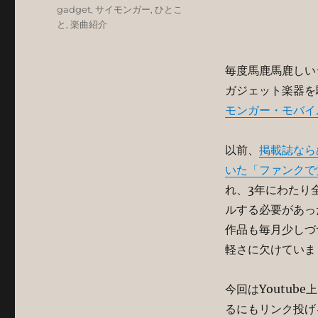
gadget
,
サイモンガー
,
ひとこ
と
,
楽曲紹介
毎度馬鹿馬鹿しいシ
ガジェット楽器を
モンガー・モバイ
以前、
掲載誌なら
いた「ファンクで
れ、3年にわたり
ルする必要があっ
作品も毎月少しづ
軽さに欠けていま
今回はYoutu
るにもリンク投げ