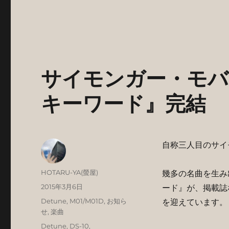
サイモンガー・モバ
キーワード』完結
自称三人目のサイ
投
HOTARU-YA(螢屋)
幾多の名曲を生み
稿
投
2015年3月6日
ード』が、掲載誌
者
稿
カ
Detune
,
M01/M01D
,
お知ら
を迎えています。
日:
テ
せ
,
楽曲
ゴ
タ
Detune
,
DS-10
,