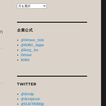
過
去
記
事
ア
企業公式
ー
の
カ
@Detune_Info
イ
@KORG_iApps
ブ
@korg_inc
Detune
KORG
TWITTER
@ds10jp
@ds10picnic
@ELECTRIBEjp