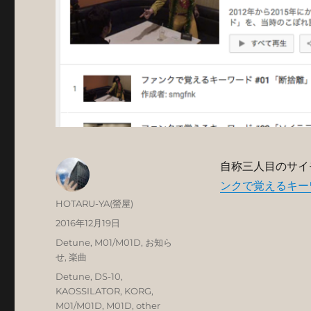
自称三人目のサイ
ンクで覚えるキーワ
投
HOTARU-YA(螢屋)
稿
投
2016年12月19日
者
稿
カ
Detune
,
M01/M01D
,
お知ら
日:
テ
せ
,
楽曲
ゴ
タ
Detune
,
DS-10
,
リ
グ
KAOSSILATOR
,
KORG
,
ー
M01/M01D
,
M01D
,
other