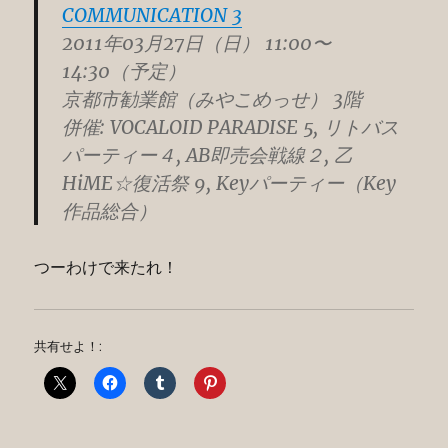
COMMUNICATION 3
2011年03月27日（日） 11:00〜
14:30（予定）
京都市勧業館（みやこめっせ） 3階
併催: VOCALOID PARADISE 5, リトバス
パーティー４, AB即売会戦線２, 乙
HiME☆復活祭 9, Keyパーティー（Key
作品総合）
つーわけで来たれ！
共有せよ！: