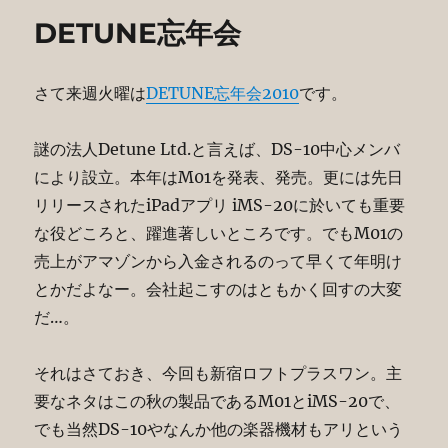
ー
Journey
DETUNE忘年会
Through
Space
へ
さて来週火曜は
DETUNE忘年会2010
です。
の
謎の法人Detune Ltd.と言えば、DS-10中心メンバ
により設立。本年はM01を発表、発売。更には先日
リリースされたiPadアプリ iMS-20に於いても重要
な役どころと、躍進著しいところです。でもM01の
売上がアマゾンから入金されるのって早くて年明け
とかだよなー。会社起こすのはともかく回すの大変
だ…。
それはさておき、今回も新宿ロフトプラスワン。主
要なネタはこの秋の製品であるM01とiMS-20で、
でも当然DS-10やなんか他の楽器機材もアリという