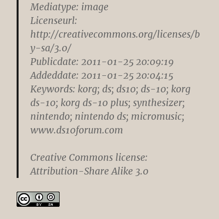
Mediatype: image
Licenseurl:
http://creativecommons.org/licenses/b
y-sa/3.0/
Publicdate: 2011-01-25 20:09:19
Addeddate: 2011-01-25 20:04:15
Keywords: korg; ds; ds10; ds-10; korg
ds-10; korg ds-10 plus; synthesizer;
nintendo; nintendo ds; micromusic;
www.ds10forum.com
Creative Commons license:
Attribution-Share Alike 3.0