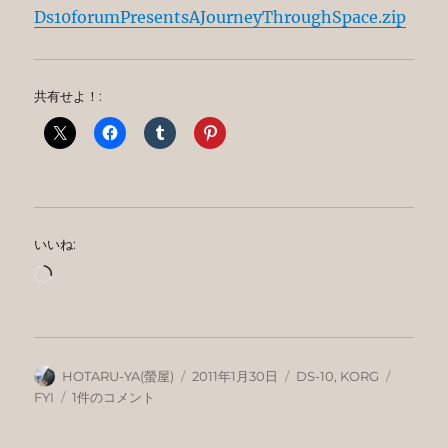
Ds10forumPresentsAJourneyThroughSpace.zip
共有せよ！:
いいね:
読
み
込
み
中…
投
投
カ
タ
HOTARU-YA(螢屋)
2011年1月30日
DS-10
,
KORG
稿
稿
テ
グ
Ds10forum.com
FYI
1件のコメント
者
日:
ゴ
–
リ
A