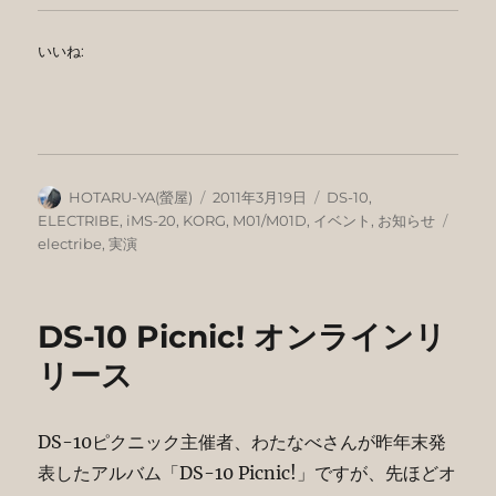
いいね:
投
投
カ
HOTARU-YA(螢屋)
2011年3月19日
DS-10
,
稿
稿
テ
タ
ELECTRIBE
,
iMS-20
,
KORG
,
M01/M01D
,
イベント
,
お知らせ
者
日:
ゴ
グ
electribe
,
実演
リ
ー
DS-10 Picnic! オンラインリ
リース
DS-10ピクニック主催者、わたなべさんが昨年末発
表したアルバム「DS-10 Picnic!」ですが、先ほどオ