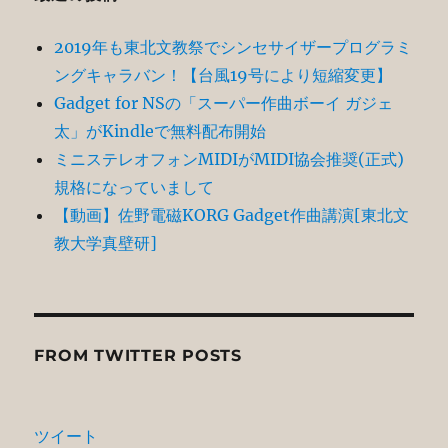
ペ
2019年も東北文教祭でシンセサイザープログラミ
ー
ングキャラバン！【台風19号により短縮変更】
Gadget for NSの「スーパー作曲ボーイ ガジェ
ジ
太」がKindleで無料配布開始
送
ミニステレオフォンMIDIがMIDI協会推奨(正式)
規格になっていまして
り
【動画】佐野電磁KORG Gadget作曲講演[東北文
教大学真壁研]
FROM TWITTER POSTS
ツイート