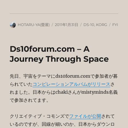
投
投
カ
タ
HOTARU-YA(螢屋)
2011年1月31日
DS-10
,
KORG
FYI
稿
稿
テ
グ
者
日:
ゴ
リ
Ds10forum.com – A
ー
Journey Through Space
先日、宇宙をテーマにds10forum.comで参加者が募
られていた
コンピレーションアルバムがリリース
さ
れました。日本からはchakiさんがmistyminds名義
で参加されてます。
クリエイティブ・コモンズで
ファイルが公開
されて
いるのですが、回線が細いのか、日本からダウンロ