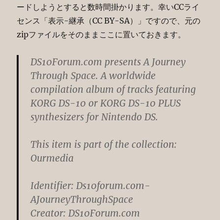
ードしようとすると数時間掛かります。幸いCCライ
センス「表示-継承（CC BY-SA）」ですので、元の
zipファイルをそのままここに置いておきます。
DS10Forum.com presents A Journey
Through Space. A worldwide
compilation album of tracks featuring
KORG DS-10 or KORG DS-10 PLUS
synthesizers for Nintendo DS.
This item is part of the collection:
Ourmedia
Identifier: Ds10forum.com-
AJourneyThroughSpace
Creator: DS10Forum.com