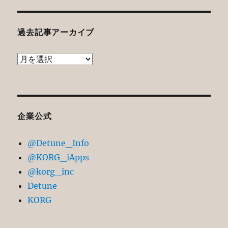
過去記事アーカイブ
過
去
記
事
ア
企業公式
ー
@Detune_Info
カ
@KORG_iApps
イ
@korg_inc
ブ
Detune
KORG