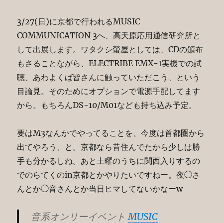
3/27(日)に京都で行われるMUSIC
COMMUNICATION 3へ、高天原応用通信研究所と
して出展します。ワタクシ螢屋としては、CDの頒布
もさることながら、ELECTRIBE EMX-1実機での試
聴、あわよくば皆さんに触っていただこう、という
目論見。そのためにオプションで電源手配してます
から。もちろんDS-10/M01なども持ち込み予定。
要はM3なんかでやってることを、今度は首都圏から
出てやろう、と。京都なら昔住んでたから少しは勝
手も分かるしね。あと土曜のうちに関西入りするの
でのらてくのin京都とかやりたいですねー。夜◯さ
んとか◯音さんとか当日ヒマしてないかなーw
音系オンリーイベント
MUSIC