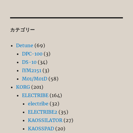
カテゴリー
Detune
(69)
DPC-100
(3)
DS-10
(34)
iYM2151
(3)
M01/M01D
(58)
KORG
(201)
ELECTRIBE
(164)
electribe
(32)
ELECTRIBE2
(35)
KAOSSILATOR
(27)
KAOSSPAD
(20)