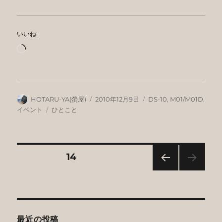
いいね:
読
み
込
み
中…
投
投
カ
HOTARU-YA(螢屋)
2010年12月9日
DS-10
,
M01/M01D
,
稿
稿
テ
タ
イベント
ひとこと
者
日:
ゴ
グ
リ
ー
投
固定ページ
14
前の
稿
ペー
ジ
の
最近の投稿