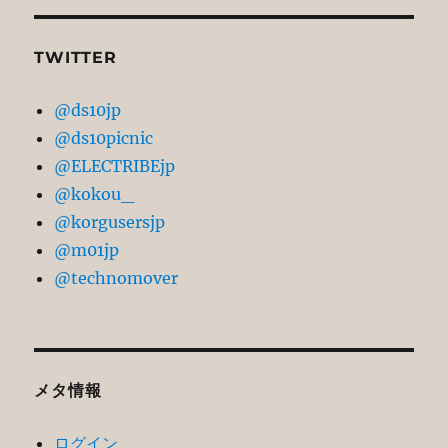
TWITTER
@ds10jp
@ds10picnic
@ELECTRIBEjp
@kokou_
@korgusersjp
@m01jp
@technomover
メタ情報
ログイン