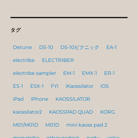
タグ
Detune
DS-10
DS-10ピクニック
EA-1
electribe
ELECTRIBER
electribe sampler
EM-1
EMX-1
ER-1
ES-1
ESX-1
FYI
iKaossilator
iOS
iPad
iPhone
KAOSSILATOR
kaossilator2
KAOSSPAD QUAD
KORG
M01/M01D
M01D
mini kaoss pad 2
monotribe
other gadget
party
volca