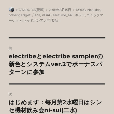
投
投
カ
HOTARU-YA(螢屋)
2016年8月15日
KORG
,
Nutube
,
稿
稿
テ
タ
other gadget
FYI
,
KORG
,
Nutube_6P1
,
キット
,
コミックマ
者
日:
ゴ
グ
ーケット
,
ヘッドホンアンプ
,
製品
リ
ー
投
前
稿
electribeとelectribe samplerの
前
の
新色とシステムver.2でボーナスパ
ナ
投
ターンに参加
ビ
稿:
ゲ
次
ー
はじめます：毎月第2水曜日はシン
次
シ
の
セ機材飲み会ni-sui(二水)