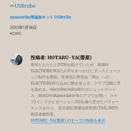
monotribe用追加キット USBtribe
2013年1月18日
KORG
投稿者:
HOTARU-YA(螢屋)
長年だらだらとDTMを続けていたが、KORG
ELECTRIBE MXの入手をきっかけにダンスミュージ
ック制作を開始。音系同人即売会「M3」への
ELECTRIBE持ち込みに飽き足らず、クラブ活動に手
を染める。electribe/volca等のガジェットデバイ
ス、M01DやiKaossilator等のアプリを用い、ライ
ブ/インプロビゼーション/DJを織り交ぜたパフォー
マンスを行う。 高天原応用通信研究所(TAIL.NET)
創設者兼所長。
HOTARU-YA(螢屋) のすべての投稿を表示