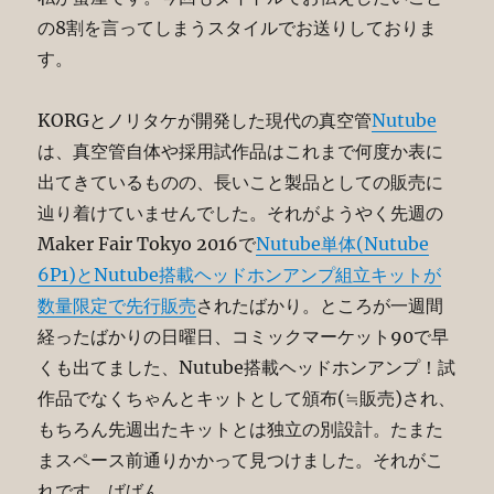
の8割を言ってしまうスタイルでお送りしておりま
す。
KORGとノリタケが開発した現代の真空管
Nutube
は、真空管自体や採用試作品はこれまで何度か表に
出てきているものの、長いこと製品としての販売に
辿り着けていませんでした。それがようやく先週の
Maker Fair Tokyo 2016で
Nutube単体(Nutube
6P1)とNutube搭載ヘッドホンアンプ組立キットが
数量限定で先行販売
されたばかり。ところが一週間
経ったばかりの日曜日、コミックマーケット90で早
くも出てました、Nutube搭載ヘッドホンアンプ！試
作品でなくちゃんとキットとして頒布(≒販売)され、
もちろん先週出たキットとは独立の別設計。たまた
まスペース前通りかかって見つけました。それがこ
れです。ばばん。