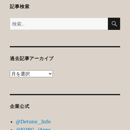
記事検索
検
検
索
索:
過去記事アーカイブ
過
去
記
事
ア
企業公式
ー
@Detune_Info
カ
@KORG_iApps