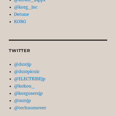
イ
@korg_inc
ブ
Detune
KORG
TWITTER
@ds10jp
@ds10picnic
@ELECTRIBEjp
@kokou_
@korgusersjp
@m01jp
@technomover