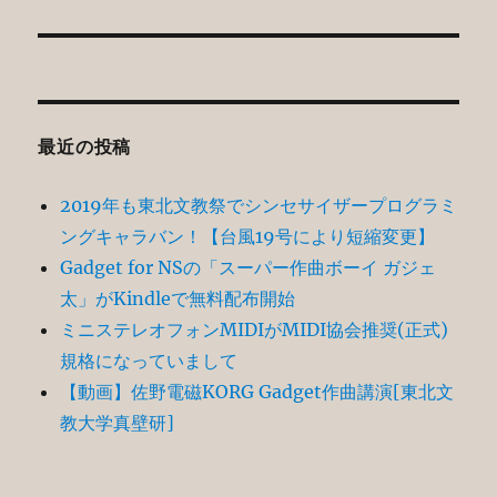
投
ョ
稿:
ン
最近の投稿
2019年も東北文教祭でシンセサイザープログラミ
ングキャラバン！【台風19号により短縮変更】
Gadget for NSの「スーパー作曲ボーイ ガジェ
太」がKindleで無料配布開始
ミニステレオフォンMIDIがMIDI協会推奨(正式)
規格になっていまして
【動画】佐野電磁KORG Gadget作曲講演[東北文
教大学真壁研]