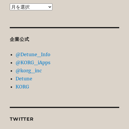
過
去
記
事
ア
企業公式
ー
@Detune_Info
カ
@KORG_iApps
イ
@korg_inc
ブ
Detune
KORG
TWITTER