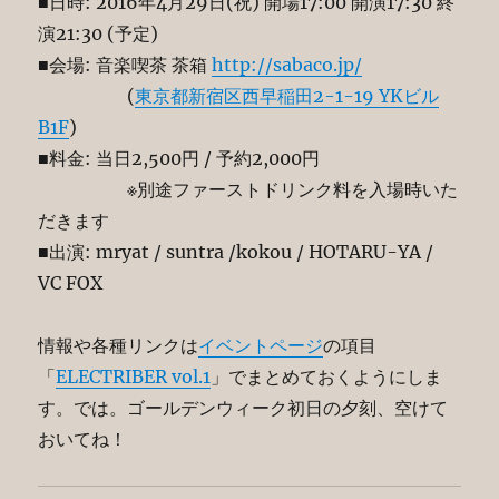
■日時: 2016年4月29日(祝) 開場17:00 開演17:30 終
演21:30 (予定)
■会場: 音楽喫茶 茶箱
http://sabaco.jp/
(
東京都新宿区西早稲田2-1-19 YKビル
B1F
)
■料金: 当日2,500円 / 予約2,000円
※別途ファーストドリンク料を入場時いた
だきます
■出演: mryat / suntra /kokou / HOTARU-YA /
VC FOX
情報や各種リンクは
イベントページ
の項目
「
ELECTRIBER vol.1
」でまとめておくようにしま
す。では。ゴールデンウィーク初日の夕刻、空けて
おいてね！