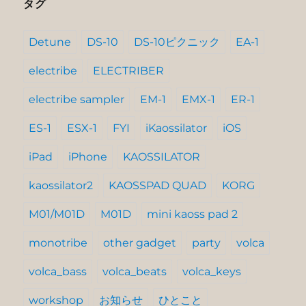
タグ
Detune
DS-10
DS-10ピクニック
EA-1
electribe
ELECTRIBER
electribe sampler
EM-1
EMX-1
ER-1
ES-1
ESX-1
FYI
iKaossilator
iOS
iPad
iPhone
KAOSSILATOR
kaossilator2
KAOSSPAD QUAD
KORG
M01/M01D
M01D
mini kaoss pad 2
monotribe
other gadget
party
volca
volca_bass
volca_beats
volca_keys
workshop
お知らせ
ひとこと