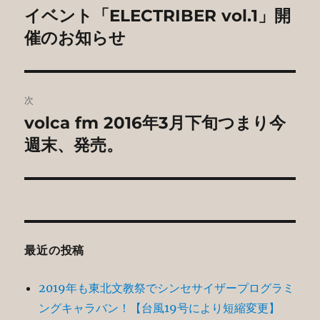
稿
イベント「ELECTRIBER vol.1」開
前
の
催のお知らせ
ナ
投
ビ
稿:
ゲ
次
volca fm 2016年3月下旬つまり今
次
ー
の
週末、発売。
シ
投
稿:
ョ
ン
最近の投稿
2019年も東北文教祭でシンセサイザープログラミ
ングキャラバン！【台風19号により短縮変更】