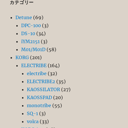
カテゴリー
Detune
(69)
DPC-100
(3)
DS-10
(34)
iYM2151
(3)
M01/M01D
(58)
KORG
(201)
ELECTRIBE
(164)
electribe
(32)
ELECTRIBE2
(35)
KAOSSILATOR
(27)
KAOSSPAD
(20)
monotribe
(55)
SQ-1
(3)
volca
(33)