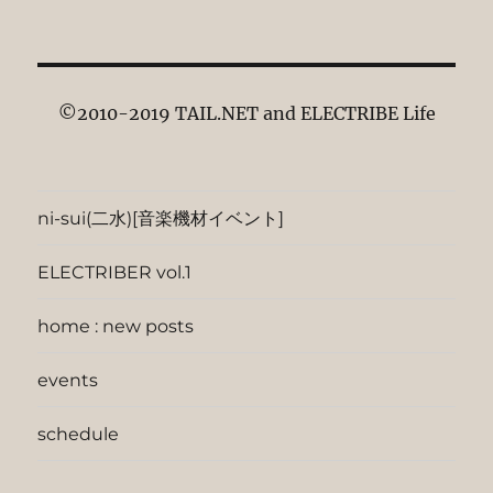
©2010-2019 TAIL.NET and ELECTRIBE Life
ni-sui(二水)[音楽機材イベント]
ELECTRIBER vol.1
home : new posts
events
schedule