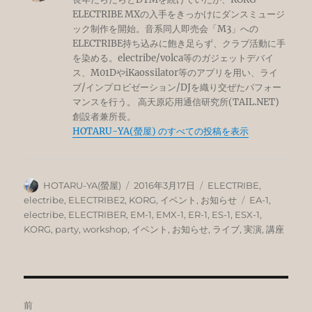
ELECTRIBE MXの入手をきっかけにダンスミュージ
ック制作を開始。音系同人即売会「M3」への
ELECTRIBE持ち込みに飽き足らず、クラブ活動に手
を染める。electribe/volca等のガジェットデバイ
ス、M01DやiKaossilator等のアプリを用い、ライ
ブ/インプロビゼーション/DJを織り交ぜたパフォー
マンスを行う。 高天原応用通信研究所(TAIL.NET)
創設者兼所長。
HOTARU-YA(螢屋) のすべての投稿を表示
投
投
カ
HOTARU-YA(螢屋)
2016年3月17日
ELECTRIBE
,
稿
稿
テ
タ
electribe
,
ELECTRIBE2
,
KORG
,
イベント
,
お知らせ
EA-1
,
者
日:
ゴ
グ
electribe
,
ELECTRIBER
,
EM-1
,
EMX-1
,
ER-1
,
ES-1
,
ESX-1
,
リ
KORG
,
party
,
workshop
,
イベント
,
お知らせ
,
ライブ
,
実演
,
講座
ー
投
前