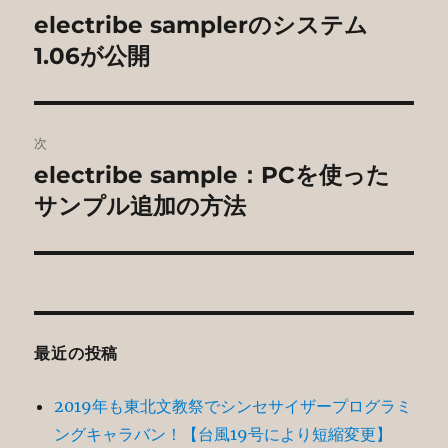
稿
electribe samplerのシステム
前
の
1.06が公開
ナ
投
ビ
稿:
ゲ
次
electribe sample：PCを使った
次
ー
の
サンプル追加の方法
シ
投
稿:
ョ
ン
最近の投稿
2019年も東北文教祭でシンセサイザープログラミ
ングキャラバン！【台風19号により短縮変更】