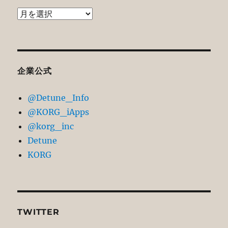
過
去
記
事
ア
企業公式
ー
@Detune_Info
カ
@KORG_iApps
イ
@korg_inc
ブ
Detune
KORG
TWITTER