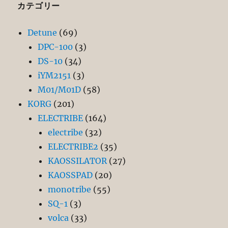
カテゴリー
Detune
(69)
DPC-100
(3)
DS-10
(34)
iYM2151
(3)
M01/M01D
(58)
KORG
(201)
ELECTRIBE
(164)
electribe
(32)
ELECTRIBE2
(35)
KAOSSILATOR
(27)
KAOSSPAD
(20)
monotribe
(55)
SQ-1
(3)
volca
(33)