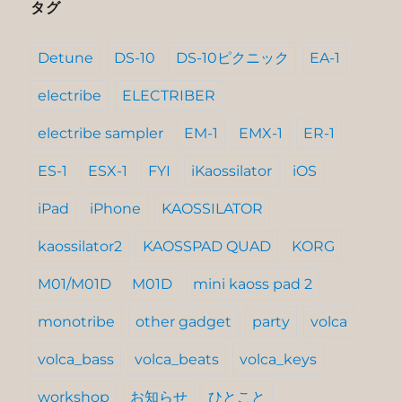
タグ
Detune
DS-10
DS-10ピクニック
EA-1
electribe
ELECTRIBER
electribe sampler
EM-1
EMX-1
ER-1
ES-1
ESX-1
FYI
iKaossilator
iOS
iPad
iPhone
KAOSSILATOR
kaossilator2
KAOSSPAD QUAD
KORG
M01/M01D
M01D
mini kaoss pad 2
monotribe
other gadget
party
volca
volca_bass
volca_beats
volca_keys
workshop
お知らせ
ひとこと