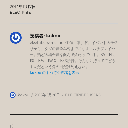
2014年11月7日
ELECTRIBE
投稿者:
kokou
electribe work shop主催、兼、客。イベントの仕切
りから、タダの酒飲み客までこなすマルチプレイヤ
ー。殆どの場合酒を飲んで終わっている。EA、ER、
ES、EM、EMX、ESX所持。そんなに持っててどう
すんだという嫁の目だけ見えない。
kokou のすべての投稿を表示
投
投
カ
kokou
2015年5月26日
ELECTRIBE2
,
KORG
稿
稿
テ
者
日:
ゴ
リ
ー
投
前