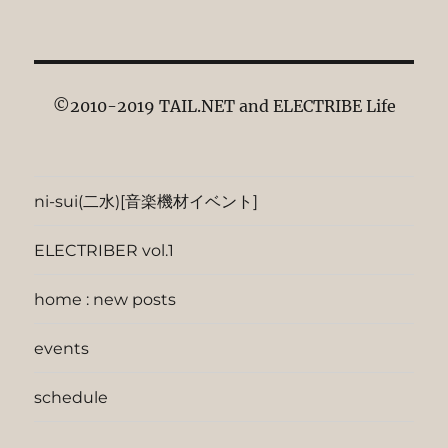
©2010-2019 TAIL.NET and ELECTRIBE Life
ni-sui(二水)[音楽機材イベント]
ELECTRIBER vol.1
home : new posts
events
schedule