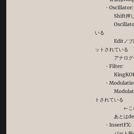
・Oscillator:
Shift押しなが
Oscillat
いる
EditノブはSY
ットされている
アナログモデリン
・Filter:
KingKORG同
・Modulatio
Modulati
トされている
←このイイ組
あとはdepth
・InsertFX:
パート毎の専用