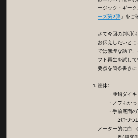
ージック・ギーク
ーズ第2弾
」をご
さて今回の判明(
お伝えしたいとこ
では無理な話で、
フト再生を試してい
要点を箇条書きに
筐体:
・亜鉛ダイキャ
・ノブもかっち
・手前底面のL
2灯づつL/R
メーター的に白→
奥(観客側)で