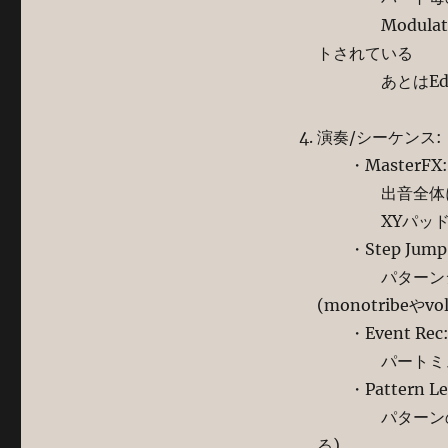
Modulati
トされている
あとはEdit
演奏/シーケンス:
・MasterFX:
出音全体に掛
XYパッドでコ
・Step Jump
パターンシーケ
(monotribeやv
・Event Rec
パートミュー
・Pattern Le
パターンの長さ(
る)