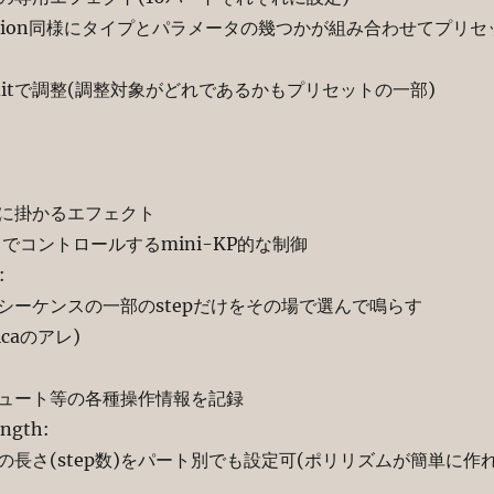
on同様にタイプとパラメータの幾つかが組み合わせてプリセ
で調整(調整対象がどれであるかもプリセットの一部)
かるエフェクト
ントロールするmini-KP的な制御
:
ンスの一部のstepだけをその場で選んで鳴らす
olcaのアレ)
:
ト等の各種操作情報を記録
ngth:
step数)をパート別でも設定可(ポリリズムが簡単に作