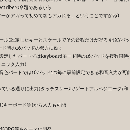
ctribeの命題であるから
アガって初めて客もアガれる、ということですかね)
(設定したキーとスケールでその音程だけが鳴る)はXYパッ
dモード時の16パッドの双方に効く
したパートではkeyboardモード時の16パッドを複数同時
ォニック入力)
パートでは16パッド1つ毎に事前設定できる和音入力が可
ている通りに出力(タッチスケール/ゲートアルペジエータ/和
(キーボード等)から入力も可能
KORG等をベースに開発