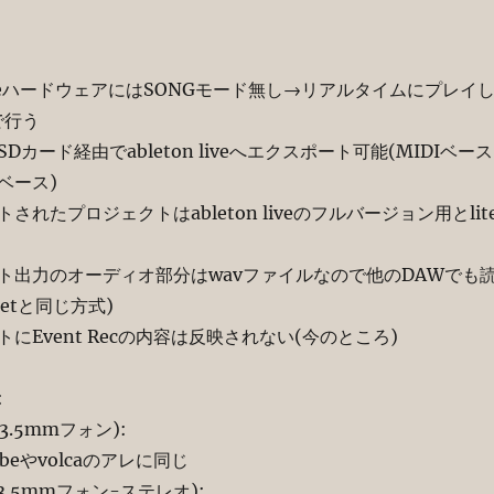
beハードウェアにはSONGモード無し→リアルタイムにプレイ
で行う
ード経由でableton liveへエクスポート可能(MIDIベース
ベース)
たプロジェクトはableton liveのフルバージョン用とlit
力のオーディオ部分はwavファイルなので他のDAWでも
getと同じ方式)
vent Recの内容は反映されない(今のところ)
:
.5mmフォン):
やvolcaのアレに同じ
.5mmフォン-ステレオ):