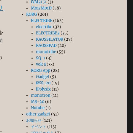
iYM2151
(3)
リ
M01/M01D
(58)
KORG
(201)
ELECTRIBE
(164)
electribe
(32)
を
ELECTRIBE2
(35)
KAOSSILATOR
(27)
間
KAOSSPAD
(20)
monotribe
(55)
の
SQ-1
(3)
volca
(33)
KORG App
(28)
Gadget
(5)
iMS-20
(19)
iPolysix
(11)
monotron
(11)
MS-20
(6)
Nutube
(1)
other gadget
(51)
お知らせ
(141)
イベント
(113)
に
プロジェクト
(7)