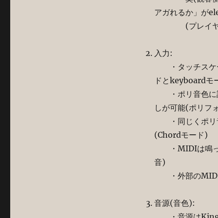
アガれるか」がele
(プレイヤーが
入力:
・タッチスケール
ドとkeyboar
・ポリ音色に設定
しが可能(ポリフ
・同じくポリ音色
(Chordモード)
・MIDIは鳴っ
音)
・外部のMIDI
音源(音色):
・音源はKing