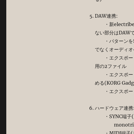
DAW連携:
・新electri
ない部分はDAW
・パターンをSDカ
でなくオーディオ
・エクスポートされ
用の2ファイル
・エクスポート出
める(KORG Gad
・エクスポートにE
ハードウェア連携
・SYNC端子(3
monotribe
・MIDI端子(3