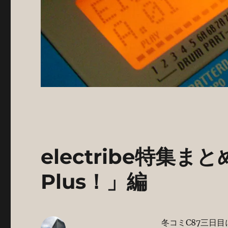
electribe特集
Plus！」編
冬コミC87三日