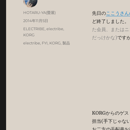
投
HOTARU-YA(螢屋)
先日の
ここうさん
稿
投
2014年11月5日
ど終了しました。
者
稿
カ
ELECTRIBE
,
electribe
,
た会員、またはニ
日:
テ
KORG
だっけかな)
です
ゴ
タ
electribe
,
FYI
,
KORG
,
製品
リ
グ
ー
KORGからのゲ
担当(手下じゃな
お二方の
手配書
お