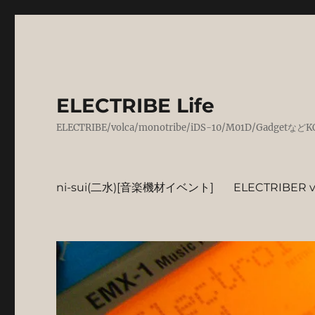
ELECTRIBE Life
ELECTRIBE/volca/monotribe/iDS-10/M01D/
ni-sui(二水)[音楽機材イベント]
ELECTRIBER vo