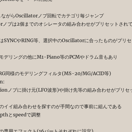
らOscillatorノブ回転でカテゴリ毎ジャンプ
orノブは2個までのオシレータの組み合わせがプリセットされ
NCやRING等、選択中のOscillatorに合ったものがプリセ
グの他にM1-Piano等のPCMやドラム音もあり
様のモデリングフィルタ(MS-20/MG/ACID等)
n:
onノブに掛け元(LFO波形)や掛け先等の組み合わせがプリセ
み合わせを探すのが手間なので事前に組んである
とspeedで調整
エフェクト(16パートそれぞれに設定)