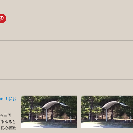
cnic！@お
も三周
ゆるゆると
 初心者歓