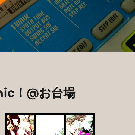
Picnic！@お台場