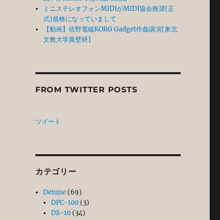
ミニステレオフォンMIDIがMIDI協会推奨(正
式)規格になっていまして
【動画】佐野電磁KORG Gadget作曲講演[東北
文教大学真壁研]
FROM TWITTER POSTS
ツイート
カテゴリー
Detune
(69)
DPC-100
(3)
DS-10
(34)