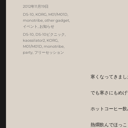
稿
投
2012年11月19日
者
稿
カ
DS-10
,
KORG
,
M01/M01D
,
日:
テ
monotribe
,
other gadget
,
ゴ
イベント
,
お知らせ
リ
タ
DS-10
,
DS-10ピクニック
,
ー
グ
kaossilator2
,
KORG
,
M01/M01D
,
monotribe
,
party
,
フリーセッション
寒くなってきまし
でも寒さにもめげ
ホットコーヒー飲
熱燗飲んでほっこ