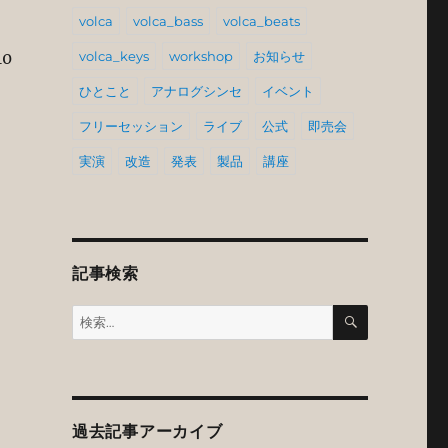
volca
volca_bass
volca_beats
volca_keys
workshop
お知らせ
0
ひとこと
アナログシンセ
イベント
フリーセッション
ライブ
公式
即売会
実演
改造
発表
製品
講座
記事検索
検
検
索
索:
過去記事アーカイブ