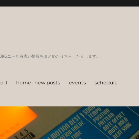
GadgetなどKORGユーザ有志が情報をまとめたりちらしたりします。
l.1
home : new posts
events
schedule