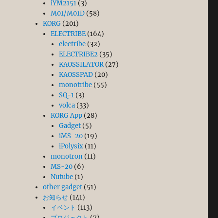
iYM2151
(3)
M01/M01D
(58)
KORG
(201)
ELECTRIBE
(164)
electribe
(32)
ELECTRIBE2
(35)
KAOSSILATOR
(27)
KAOSSPAD
(20)
monotribe
(55)
SQ-1
(3)
volca
(33)
KORG App
(28)
Gadget
(5)
iMS-20
(19)
iPolysix
(11)
monotron
(11)
MS-20
(6)
Nutube
(1)
other gadget
(51)
お知らせ
(141)
イベント
(113)
プロジェクト
(7)