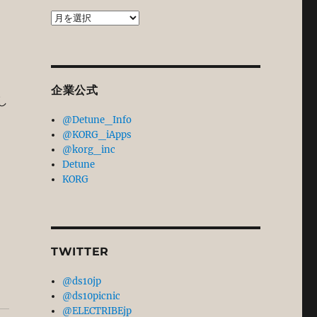
過
去
記
事
ア
企業公式
ー
し
カ
@Detune_Info
イ
@KORG_iApps
ブ
@korg_inc
Detune
KORG
TWITTER
@ds10jp
@ds10picnic
@ELECTRIBEjp