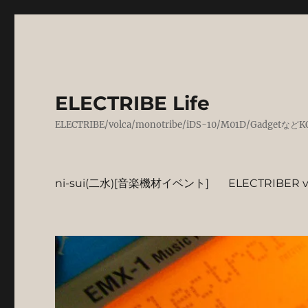
ELECTRIBE Life
ELECTRIBE/volca/monotribe/iDS-10/M01D/
ni-sui(二水)[音楽機材イベント]
ELECTRIBER vo