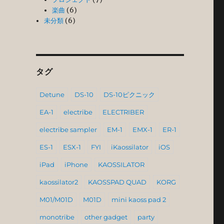
楽曲
(6)
未分類
(6)
タグ
Detune
DS-10
DS-10ピクニック
EA-1
electribe
ELECTRIBER
electribe sampler
EM-1
EMX-1
ER-1
ES-1
ESX-1
FYI
iKaossilator
iOS
iPad
iPhone
KAOSSILATOR
kaossilator2
KAOSSPAD QUAD
KORG
M01/M01D
M01D
mini kaoss pad 2
monotribe
other gadget
party