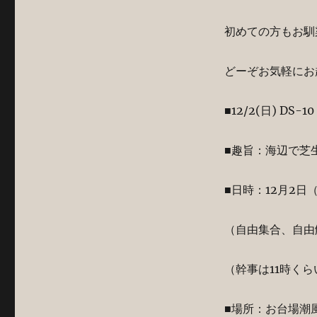
初めての方もお馴
どーぞお気軽にお
■12/2(日) DS-1
■趣旨：海辺で芝
■日時：12月2日
（自由集合、自由
（幹事は11時く
■場所：お台場潮