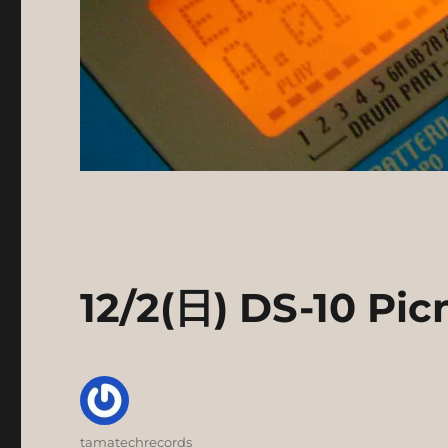
12/2(日) DS-10 
投
tamatechrecords