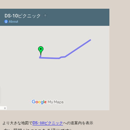
より大きな地図で
DS-10ピクニック
への道案内を表示