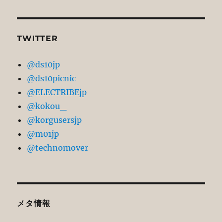
TWITTER
@ds10jp
@ds10picnic
@ELECTRIBEjp
@kokou_
@korgusersjp
@m01jp
@technomover
メタ情報