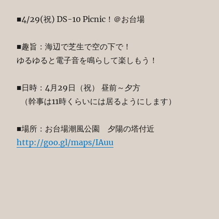
■4/29(祝) DS-10 Picnic！＠お台場
■趣旨：海辺で芝生で空の下で！
ゆるゆると電子音を鳴らして楽しもう！
■日時：4月29日（祝） 昼前～夕方
（幹事は11時くらいには居るようにします）
■場所：お台場潮風公園 夕陽の塔付近
http://goo.gl/maps/IAuu