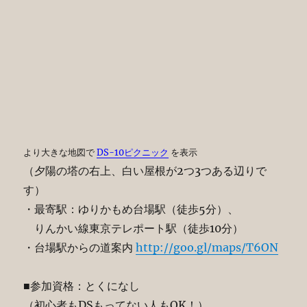
より大きな地図で
DS-10ピクニック
を表示
（夕陽の塔の右上、白い屋根が2つ3つある辺りで
す）
・最寄駅：ゆりかもめ台場駅（徒歩5分）、
りんかい線東京テレポート駅（徒歩10分）
・台場駅からの道案内
http://goo.gl/maps/T6ON
■参加資格：とくになし
（初心者もDSもってない人もOK！）