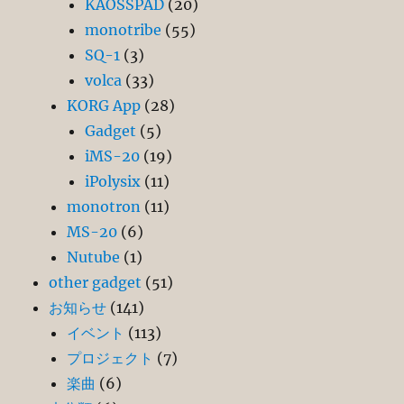
KAOSSPAD
(20)
monotribe
(55)
SQ-1
(3)
volca
(33)
KORG App
(28)
Gadget
(5)
iMS-20
(19)
iPolysix
(11)
monotron
(11)
MS-20
(6)
Nutube
(1)
other gadget
(51)
お知らせ
(141)
イベント
(113)
プロジェクト
(7)
楽曲
(6)