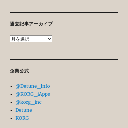
過去記事アーカイブ
過
去
記
事
ア
企業公式
ー
@Detune_Info
カ
@KORG_iApps
イ
@korg_inc
ブ
Detune
KORG