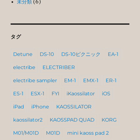
未分類
(6)
タグ
Detune
DS-10
DS-10ピクニック
EA-1
electribe
ELECTRIBER
electribe sampler
EM-1
EMX-1
ER-1
ES-1
ESX-1
FYI
iKaossilator
iOS
iPad
iPhone
KAOSSILATOR
kaossilator2
KAOSSPAD QUAD
KORG
M01/M01D
M01D
mini kaoss pad 2