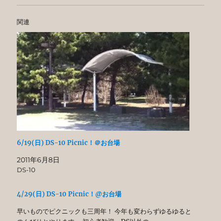
関連
6/19(日) DS-10 Picnic！＠お台場
2011年6月8日
DS-10
4/29(日) DS-10 Picnic！@お台場
早いものでピクニックも三周年！ 今年も変わらずゆるゆると