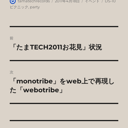
投
投
カ
タ
tamatechrecords
2011年4月18日
イベント
DS-10
稿
稿
テ
グ
ピクニック
,
party
者
日:
ゴ
リ
ー
投
前
稿
「たまTECH2011お花見」状況
前
の
ナ
投
ビ
稿:
次
ゲ
「monotribe」をweb上で再現し
次
の
た「webotribe」
ー
投
シ
稿:
ョ